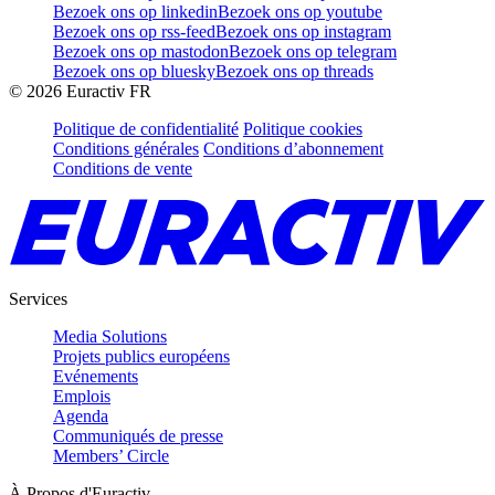
Bezoek ons op linkedin
Bezoek ons op youtube
Bezoek ons op rss-feed
Bezoek ons op instagram
Bezoek ons op mastodon
Bezoek ons op telegram
Bezoek ons op bluesky
Bezoek ons op threads
©
2026
Euractiv FR
Politique de confidentialité
Politique cookies
Conditions générales
Conditions d’abonnement
Conditions de vente
Services
Media Solutions
Projets publics européens
Evénements
Emplois
Agenda
Communiqués de presse
Members’ Circle
À Propos d'Euractiv