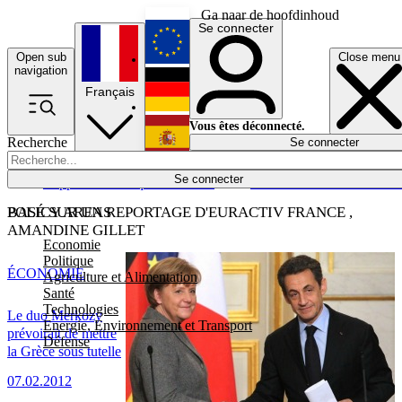
Ga naar de hoofdinhoud
Se connecter
Open sub
Close menu
English
navigation
Français
Deutsch
Vous êtes déconnecté.
Recherche
Se connecter
Español
Lumières éteintes
Se connecter
Rapporteur
Politique
Économie
Newsletters
Evénements
Em
POLICY AREAS
BASÉ SUR UN REPORTAGE D'EURACTIV FRANCE ,
AMANDINE GILLET
Economie
Politique
ÉCONOMIE
Agriculture et Alimentation
Santé
Technologies
Le duo Merkozy
Energie, Environnement et Transport
prévoirait de mettre
Défense
la Grèce sous tutelle
07.02.2012