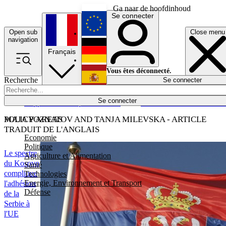
Ga naar de hoofdinhoud
Se connecter
Open sub
Close menu
English
navigation
Français
Deutsch
Vous êtes déconnecté.
Recherche
Se connecter
Español
Lumières éteintes
Se connecter
Rapporteur
Politique
Économie
Newsletters
Evénements
Em
POLICY AREAS
MAJA POZNATOV AND TANJA MILEVSKA - ARTICLE
TRADUIT DE L'ANGLAIS
Economie
Politique
Le spectre
Agriculture et Alimentation
du Kosovo
Santé
complique
Technologies
Energie, Environnement et Transport
l'adhésion
Défense
de la
Serbie à
l'UE