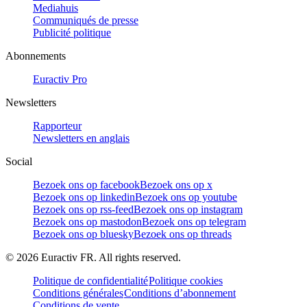
Mediahuis
Communiqués de presse
Publicité politique
Abonnements
Euractiv Pro
Newsletters
Rapporteur
Newsletters en anglais
Social
Bezoek ons op facebook
Bezoek ons op x
Bezoek ons op linkedin
Bezoek ons op youtube
Bezoek ons op rss-feed
Bezoek ons op instagram
Bezoek ons op mastodon
Bezoek ons op telegram
Bezoek ons op bluesky
Bezoek ons op threads
©
2026
Euractiv FR. All rights reserved.
Politique de confidentialité
Politique cookies
Conditions générales
Conditions d’abonnement
Conditions de vente