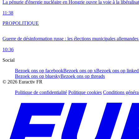
La pénurie d'énergie nucléaire en Hongrie ouvre la voie à la libéralis
11:38
PRO
POLITIQUE
Guerre de désinformation russe : les élections municipales allemandes 
10:36
Social
Bezoek ons op facebook
Bezoek ons op x
Bezoek ons op linked
Bezoek ons op bluesky
Bezoek ons op threads
©
2026
Euractiv FR
Politique de confidentialité
Politique cookies
Conditions généra