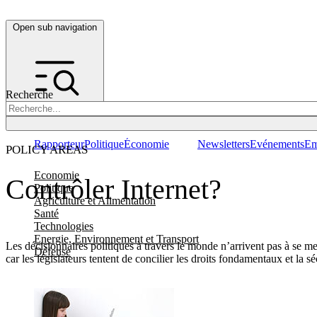
Open sub navigation
Recherche
Rapporteur
Politique
Économie
Newsletters
Evénements
Em
POLICY AREAS
Economie
Contrôler Internet?
Politique
Agriculture et Alimentation
Santé
Technologies
Energie, Environnement et Transport
Les décisionnaires politiques à travers le monde n’arrivent pas à se mett
Défense
car les législateurs tentent de concilier les droits fondamentaux et la sé