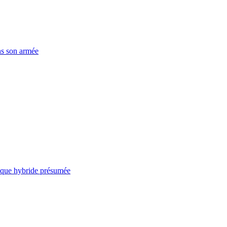
ns son armée
taque hybride présumée