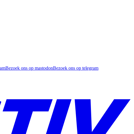
ram
Bezoek ons op mastodon
Bezoek ons op telegram