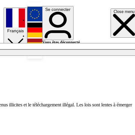
Se connecter
Close menu
English
Français
Deutsch
Vous êtes déconnecté.
Se connecter
Español
Lumières éteintes
us illicites et le téléchargement illégal. Les lois sont lentes à émerger