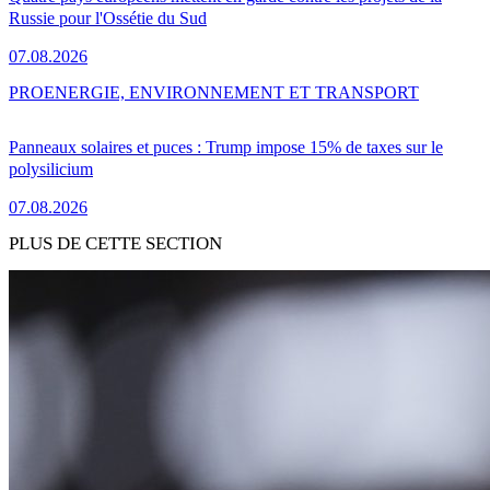
Russie pour l'Ossétie du Sud
07.08.2026
PRO
ENERGIE, ENVIRONNEMENT ET TRANSPORT
Panneaux solaires et puces : Trump impose 15% de taxes sur le
polysilicium
07.08.2026
PLUS DE CETTE SECTION