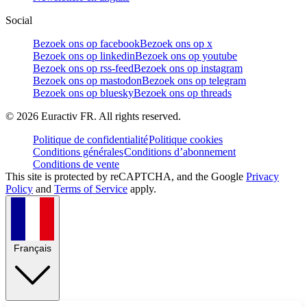
Social
Bezoek ons op facebook
Bezoek ons op x
Bezoek ons op linkedin
Bezoek ons op youtube
Bezoek ons op rss-feed
Bezoek ons op instagram
Bezoek ons op mastodon
Bezoek ons op telegram
Bezoek ons op bluesky
Bezoek ons op threads
©
2026
Euractiv FR. All rights reserved.
Politique de confidentialité
Politique cookies
Conditions générales
Conditions d’abonnement
Conditions de vente
This site is protected by reCAPTCHA, and the Google
Privacy
Policy
and
Terms of Service
apply.
Français