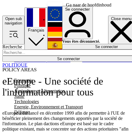
Ga naar de hoofdinhoud
Se connecter
Open sub
Close menu
English
navigation
Français
Deutsch
Vous êtes déconnecté.
Recherche
Se connecter
Español
Lumières éteintes
Se connecter
Rapporteur
Politique
Économie
Newsletters
Evénements
Em
POLITIQUE
POLICY AREAS
eEurope - Une société de
Economie
Politique
l'information pour tous
Agriculture et Alimentation
Santé
Technologies
Energie, Environnement et Transport
Défense
eEurope a été lancé en décembre 1999 afin de permettre à l'UE de
bénéficier pleinement des changements apportés par la société de
l'information. Le plan dactions eEurope est basé sur le cadre
politique existant, mais se concentre sur des actions prioritaires "afin