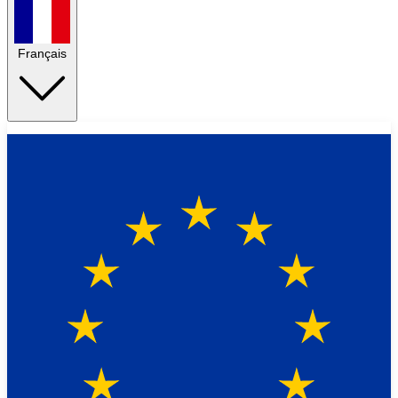
Français