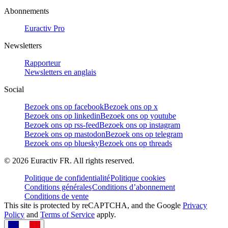
Abonnements
Euractiv Pro
Newsletters
Rapporteur
Newsletters en anglais
Social
Bezoek ons op facebook
Bezoek ons op x
Bezoek ons op linkedin
Bezoek ons op youtube
Bezoek ons op rss-feed
Bezoek ons op instagram
Bezoek ons op mastodon
Bezoek ons op telegram
Bezoek ons op bluesky
Bezoek ons op threads
©
2026
Euractiv FR. All rights reserved.
Politique de confidentialité
Politique cookies
Conditions générales
Conditions d’abonnement
Conditions de vente
This site is protected by reCAPTCHA, and the Google
Privacy
Policy
and
Terms of Service
apply.