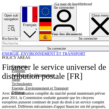
Ga naar de hoofdinhoud
Se connecter
Open sub
Close menu
English
navigation
Français
Deutsch
Vous êtes déconnecté.
Recherche
Se connecter
Español
Lumières éteintes
Se connecter
Rapporteur
Politique
Économie
Newsletters
Evénements
Em
ENERGIE, ENVIRONNEMENT ET TRANSPORT
POLICY AREAS
Financer le service universel de
Economie
Politique
distribution postale [FR]
Agriculture et Alimentation
Santé
Technologies
Energie, Environnement et Transport
Défense
Avec la libéralisation complète du marché postal maintenant prévue
pour 2011, la Commission souhaite garantir que les citoyens
européens puissent continuer de jouir du droit à un service complet
universel. Différents mécanismes d'appui financier ont été proposés,