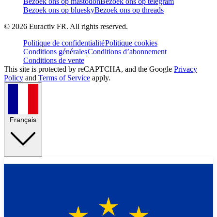
Bezoek ons op mastodon
Bezoek ons op telegram
Bezoek ons op bluesky
Bezoek ons op threads
©
2026
Euractiv FR. All rights reserved.
Politique de confidentialité
Politique cookies
Conditions générales
Conditions d’abonnement
Conditions de vente
This site is protected by reCAPTCHA, and the Google
Privacy
Policy
and
Terms of Service
apply.
Français