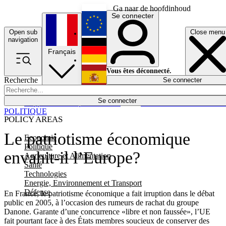
Ga naar de hoofdinhoud
Se connecter
Open sub
Close menu
English
navigation
Français
Deutsch
Vous êtes déconnecté.
Recherche
Se connecter
Español
Lumières éteintes
Se connecter
Rapporteur
Politique
Économie
Newsletters
Evénements
Em
POLITIQUE
POLICY AREAS
Le patriotisme économique
Economie
Politique
envahit-il l’Europe?
Agriculture et Alimentation
Santé
Technologies
Energie, Environnement et Transport
Défense
En France, le patriotisme économique a fait irruption dans le débat
public en 2005, à l’occasion des rumeurs de rachat du groupe
Danone. Garante d’une concurrence «libre et non faussée», l’UE
fait pourtant face à des États membres soucieux de conserver des