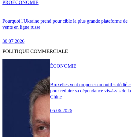
PRO
ÉCONOMIE
Pourquoi l'Ukraine prend pour cible la plus grande plateforme de
vente en ligne russe
30.07.2026
POLITIQUE COMMERCIALE
ÉCONOMIE
Bruxelles veut proposer un outil « dédié »
pour réduire sa dépendance vis-à-vis de la
Chine
05.06.2026