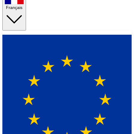
Français