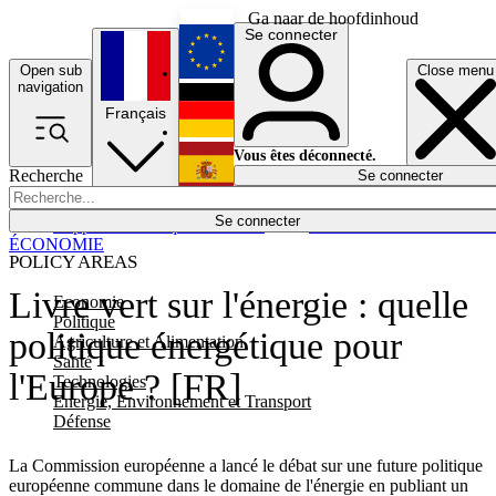
Ga naar de hoofdinhoud
Se connecter
Open sub
Close menu
English
navigation
Français
Deutsch
Vous êtes déconnecté.
Recherche
Se connecter
Español
Lumières éteintes
Se connecter
Rapporteur
Politique
Économie
Newsletters
Evénements
Em
ÉCONOMIE
POLICY AREAS
Livre vert sur l'énergie : quelle
Economie
Politique
politique énergétique pour
Agriculture et Alimentation
Santé
l'Europe ? [FR]
Technologies
Energie, Environnement et Transport
Défense
La Commission européenne a lancé le débat sur une future politique
européenne commune dans le domaine de l'énergie en publiant un