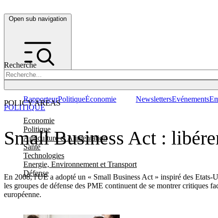
Open sub navigation
Recherche
Rapporteur
Politique
Économie
Newsletters
Evénements
Em
POLICY AREAS
POLITIQUE
Economie
Politique
Small Business Act : libére
Agriculture et Alimentation
Santé
Technologies
Energie, Environnement et Transport
Défense
En 2008, l'UE a adopté un « Small Business Act » inspiré des Etats-Uni
les groupes de défense des PME continuent de se montrer critiques fac
européenne.