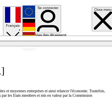
Se connecter
Close menu
English
Français
Deutsch
Vous êtes déconnecté.
Se connecter
Español
Lumières éteintes
R]
tes et moyennes entreprises et ainsi relancer l'économie. Toutefois,
és par les Etats membres et mis en valeur par la Commission