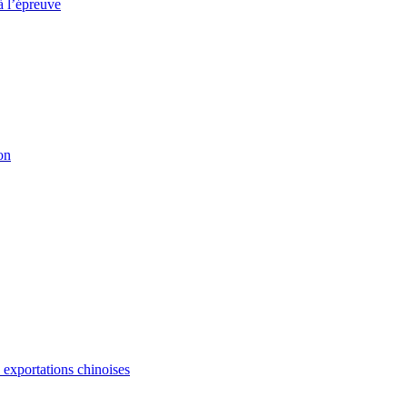
à l’épreuve
on
s exportations chinoises