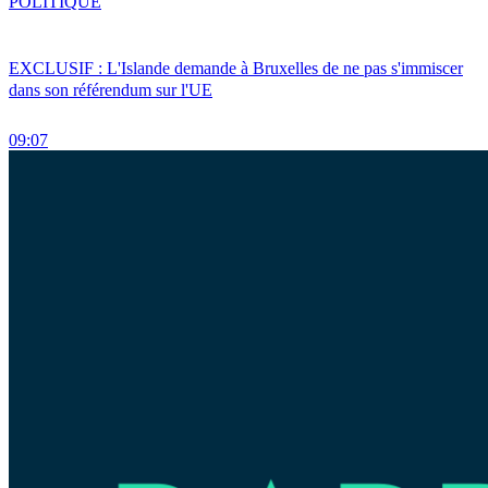
POLITIQUE
EXCLUSIF : L'Islande demande à Bruxelles de ne pas s'immiscer
dans son référendum sur l'UE
09:07