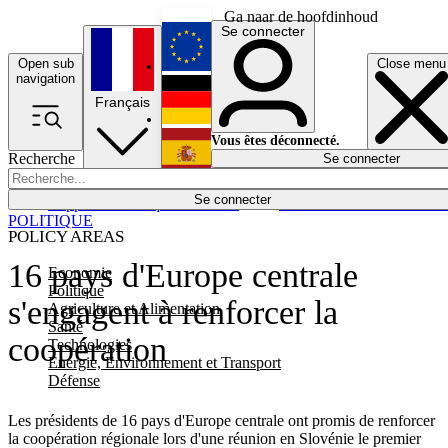
Ga naar de hoofdinhoud
Se connecter
Open sub
Close menu
English
navigation
Français
Deutsch
Vous êtes déconnecté.
Recherche
Se connecter
Español
Lumières éteintes
Se connecter
Rapporteur
Politique
Économie
Newsletters
Evénements
Em
POLITIQUE
POLICY AREAS
16 pays d'Europe centrale
Economie
Politique
s'engagent à renforcer la
Agriculture et Alimentation
Santé
coopération
Technologies
Energie, Environnement et Transport
Défense
Les présidents de 16 pays d'Europe centrale ont promis de renforcer
la coopération régionale lors d'une réunion en Slovénie le premier