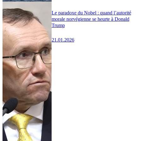
Le paradoxe du Nobel : quand l’autorité
morale norvégienne se heurte à Donald
Trump
21.01.2026