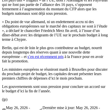
Les pays dits « frugaux » de l’UE, dont l’Allemagne et les Pays-Bas
qui ne font pas partie de l’alliance des 16 pays, s’opposent
fermement à l’augmentation du montant du CFP alors que les
budgets nationaux sont déjà sous pression.
« Du point de vue allemand, ni un endettement accru ni des
obligations européennes sur le marché des capitaux ne sont à l’étude
», a déclaré le chancelier Friedrich Merz fin avril, à l’issue d’un
dîner-débat avec les dirigeants de l’UE sur le prochain budget à long
terme à Chypre.
Berlin, qui est de loin le plus gros contributeur au budget, nourrit
depuis longtemps des réserves quant à une nouvelle dette
européenne – et
s’en est
récemment
pris
à la France pour en avoir
fait la promotion.
Les ministres européens se réuniront mardi à Bruxelles pour discuter
du prochain projet de budget, les capitales devant présenter leurs
premiers chiffres de dépenses d’ici le mois prochain
.
Les gouvernements sont sous pression pour conclure un accord sur
le budget d’ici la fin de l’année.
(jp)
May 26, 2026 -
Dernière mise à jour: May 26, 2026 -