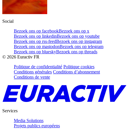
Social
Bezoek ons op facebook
Bezoek ons op x
Bezoek ons op linkedin
Bezoek ons op youtube
Bezoek ons op rss-feed
Bezoek ons op instagram
Bezoek ons op mastodon
Bezoek ons op telegram
Bezoek ons op bluesky
Bezoek ons op threads
©
2026
Euractiv FR
Politique de confidentialité
Politique cookies
Conditions générales
Conditions d’abonnement
Conditions de vente
Services
Media Solutions
Projets publics européens