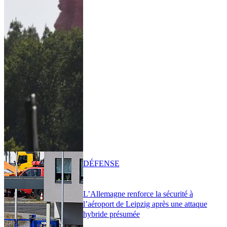
DÉFENSE
L’Allemagne renforce la sécurité à
l’aéroport de Leipzig après une attaque
hybride présumée