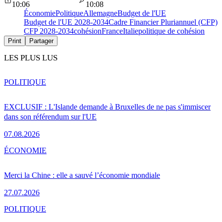
10:06
10:08
Économie
Politique
Allemagne
Budget de l'UE
Budget de l'UE 2028-2034
Cadre Financier Pluriannuel (CFP)
CFP 2028-2034
cohésion
France
Italie
politique de cohésion
Print
Partager
LES PLUS LUS
POLITIQUE
EXCLUSIF : L'Islande demande à Bruxelles de ne pas s'immiscer
dans son référendum sur l'UE
07.08.2026
ÉCONOMIE
Merci la Chine : elle a sauvé l’économie mondiale
27.07.2026
POLITIQUE