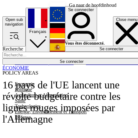
Ga naar de hoofdinhoud
Se connecter
Open sub
Close menu
English
navigation
Français
Deutsch
Vous êtes déconnecté.
Recherche
Se connecter
Español
Lumières éteintes
Se connecter
Rapporteur
Politique
Économie
Newsletters
Evénements
Em
ÉCONOMIE
POLICY AREAS
16 pays de l'UE lancent une
Economie
Politique
révolte budgétaire contre les
Agriculture et Alimentation
Santé
lignes rouges imposées par
Technologies
Energie, Environnement et Transport
l'Allemagne
Défense