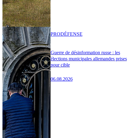
PRO
DÉFENSE
Guerre de désinformation russe : les
élections municipales allemandes prises
pour cible
06.08.2026