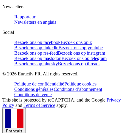
Newsletters
Rapporteur
Newsletters en anglais
Social
Bezoek ons op facebook
Bezoek ons op x
Bezoek ons op linkedin
Bezoek ons op youtube
Bezoek ons op rss-feed
Bezoek ons op instagram
Bezoek ons op mastodon
Bezoek ons op telegram
Bezoek ons op bluesky
Bezoek ons op threads
©
2026
Euractiv FR. All rights reserved.
Politique de confidentialité
Politique cookies
Conditions générales
Conditions d’abonnement
Conditions de vente
This site is protected by reCAPTCHA, and the Google
Privacy
Policy
and
Terms of Service
apply.
Français