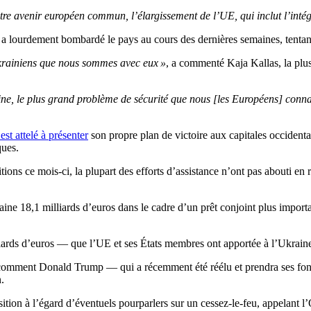
otre avenir européen commun, l’élargissement de l’UE, qui inclut l’inté
et a lourdement bombardé le pays au cours des dernières semaines, tentant
krainiens que nous sommes avec eux »
, a commenté Kaja Kallas, la plu
ine, le plus grand problème de sécurité que nous [les Européens] conna
’est attelé à présenter
son propre plan de victoire aux capitales occidental
ques.
itions ce mois-ci, la plupart des efforts d’assistance n’ont pas abouti e
.
ne 18,1 milliards d’euros dans le cadre d’un prêt conjoint plus importan
iards d’euros — que l’UE et ses États membres ont apportée à l’Ukraine
 comment Donald Trump — qui a récemment été réélu et prendra ses fonct
.
on à l’égard d’éventuels pourparlers sur un cessez-le-feu, appelant l’O