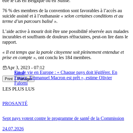
être le cas en Belgique ou en Suisse.
76 % des membres de la convention sont favorables à l’accès au
suicide assisté et à l’euthanasie
« selon certaines conditions et au
terme d’un parcours balisé ».
L’aide active à mourir doit être une possibilité réservée aux malades
incurables et souffrants de douleurs réfractaires, peut-on lire dans le
rapport.
« Il est temps que la parole citoyenne soit pleinement entendue et
prise en compte »
, ont conclu les 184 membres.
Apr 3, 2023 - 07:12
Fin de vie en Europe : « Chaque pays doit légiférer. En
Santé
France, Emmanuel Macron est prêt », estime Olivier
Print
Partager
Falorni
LES PLUS LUS
PRO
SANTÉ
Sept pays votent contre le programme de santé de la Commission
24.07.2026