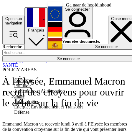
Ga naar de hoofdinhoud
Se connecter
Open sub
Close menu
English
navigation
Français
Deutsch
Vous êtes déconnecté.
Recherche
Se connecter
Español
Lumières éteintes
Se connecter
Rapporteur
Politique
Économie
Newsletters
Evénements
Em
SANTÉ
POLICY AREAS
À l'Élysée, Emmanuel Macron
Economie
Politique
reçoit des citoyens pour ouvrir
Agriculture et Alimentation
Santé
le débat sur la fin de vie
Technologies
Energie, Environnement et Transport
Défense
Emmanuel Macron va recevoir lundi 3 avril à l’Elysée les membres
de la convention citoyenne sur la fin de vie qui vont présenter leurs