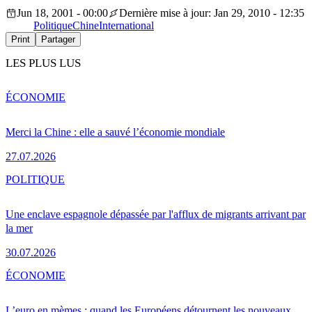
Jun 18, 2001 - 00:00
Dernière mise à jour: Jan 29, 2010 - 12:35
Politique
Chine
International
Print
Partager
LES PLUS LUS
ÉCONOMIE
Merci la Chine : elle a sauvé l’économie mondiale
27.07.2026
POLITIQUE
Une enclave espagnole dépassée par l'afflux de migrants arrivant par
la mer
30.07.2026
ÉCONOMIE
L’euro en mèmes : quand les Européens détournent les nouveaux