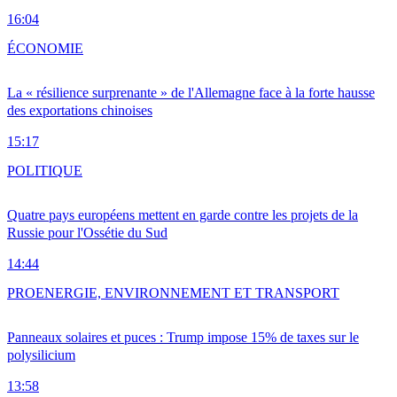
16:04
ÉCONOMIE
La « résilience surprenante » de l'Allemagne face à la forte hausse
des exportations chinoises
15:17
POLITIQUE
Quatre pays européens mettent en garde contre les projets de la
Russie pour l'Ossétie du Sud
14:44
PRO
ENERGIE, ENVIRONNEMENT ET TRANSPORT
Panneaux solaires et puces : Trump impose 15% de taxes sur le
polysilicium
13:58