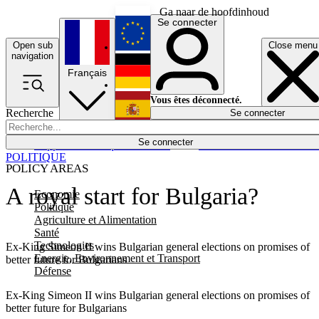
Ga naar de hoofdinhoud
Se connecter
Open sub
Close menu
English
navigation
Français
Deutsch
Vous êtes déconnecté.
Recherche
Se connecter
Español
Lumières éteintes
Se connecter
Rapporteur
Politique
Économie
Newsletters
Evénements
Em
POLITIQUE
POLICY AREAS
A royal start for Bulgaria?
Economie
Politique
Agriculture et Alimentation
Santé
Technologies
Ex-King Simeon II wins Bulgarian general elections on promises of
Energie, Environnement et Transport
better future for Bulgarians
Défense
Ex-King Simeon II wins Bulgarian general elections on promises of
better future for Bulgarians