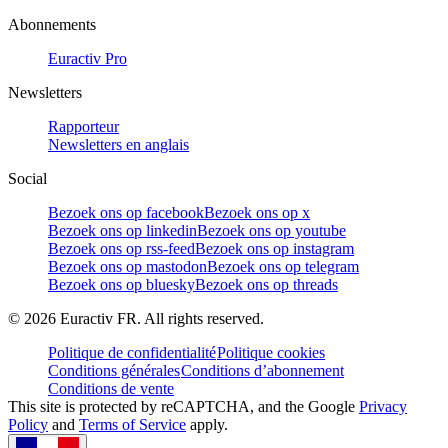
Abonnements
Euractiv Pro
Newsletters
Rapporteur
Newsletters en anglais
Social
Bezoek ons op facebook
Bezoek ons op x
Bezoek ons op linkedin
Bezoek ons op youtube
Bezoek ons op rss-feed
Bezoek ons op instagram
Bezoek ons op mastodon
Bezoek ons op telegram
Bezoek ons op bluesky
Bezoek ons op threads
©
2026
Euractiv FR. All rights reserved.
Politique de confidentialité
Politique cookies
Conditions générales
Conditions d’abonnement
Conditions de vente
This site is protected by reCAPTCHA, and the Google
Privacy
Policy
and
Terms of Service
apply.