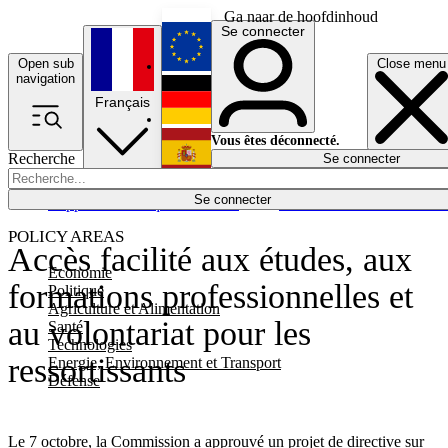
Ga naar de hoofdinhoud
Se connecter
Open sub
Close menu
English
navigation
Français
Deutsch
Vous êtes déconnecté.
Recherche
Se connecter
Español
Lumières éteintes
Se connecter
Rapporteur
Politique
Économie
Newsletters
Evénements
Em
POLICY AREAS
Accès facilité aux études, aux
Economie
formations professionnelles et
Politique
Agriculture et Alimentation
au volontariat pour les
Santé
Technologies
ressortissants
Energie, Environnement et Transport
Défense
Le 7 octobre, la Commission a approuvé un projet de directive sur