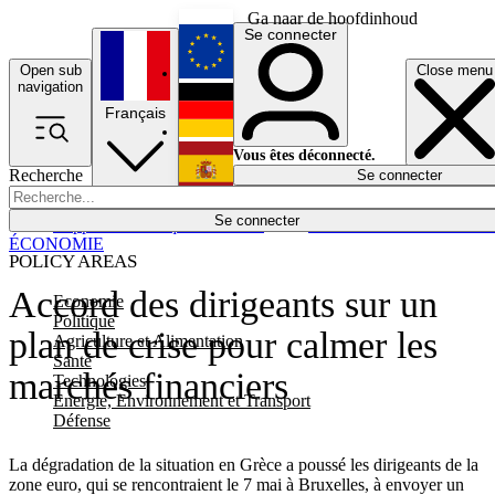
Ga naar de hoofdinhoud
Se connecter
Open sub
Close menu
English
navigation
Français
Deutsch
Vous êtes déconnecté.
Recherche
Se connecter
Español
Lumières éteintes
Se connecter
Rapporteur
Politique
Économie
Newsletters
Evénements
Em
ÉCONOMIE
POLICY AREAS
Accord des dirigeants sur un
Economie
Politique
plan de crise pour calmer les
Agriculture et Alimentation
Santé
marchés financiers
Technologies
Energie, Environnement et Transport
Défense
La dégradation de la situation en Grèce a poussé les dirigeants de la
zone euro, qui se rencontraient le 7 mai à Bruxelles, à envoyer un