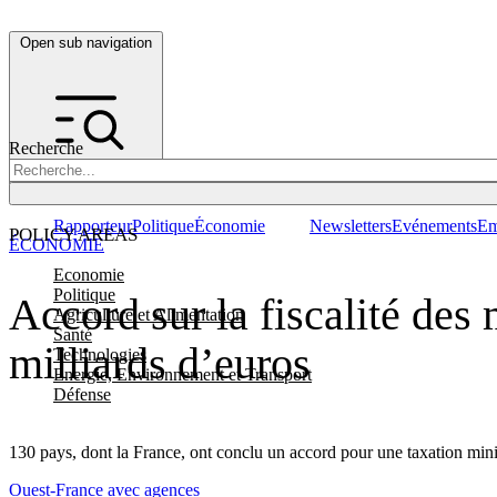
Open sub navigation
Recherche
Rapporteur
Politique
Économie
Newsletters
Evénements
Em
POLICY AREAS
ÉCONOMIE
Economie
Politique
Accord sur la fiscalité des
Agriculture et Alimentation
Santé
milliards d’euros
Technologies
Energie, Environnement et Transport
Défense
130 pays, dont la France, ont conclu un accord pour une taxation mini
Ouest-France avec agences