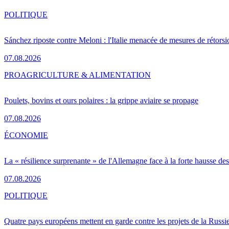
POLITIQUE
Sánchez riposte contre Meloni : l'Italie menacée de mesures de rétorsi
07.08.2026
PRO
AGRICULTURE & ALIMENTATION
Poulets, bovins et ours polaires : la grippe aviaire se propage
07.08.2026
ÉCONOMIE
La « résilience surprenante » de l'Allemagne face à la forte hausse de
07.08.2026
POLITIQUE
Quatre pays européens mettent en garde contre les projets de la Russi