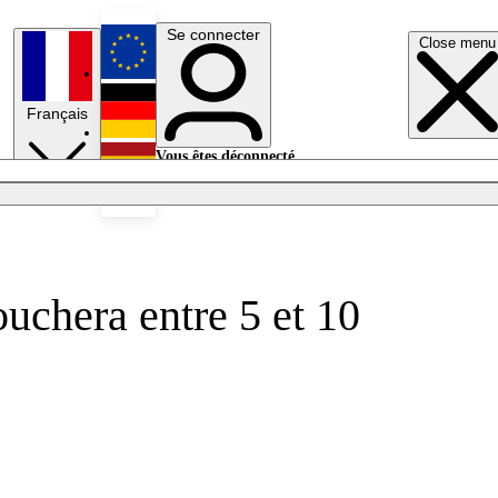
Se connecter
Close menu
English
Français
Deutsch
Vous êtes déconnecté.
Se connecter
Español
Lumières éteintes
ouchera entre 5 et 10