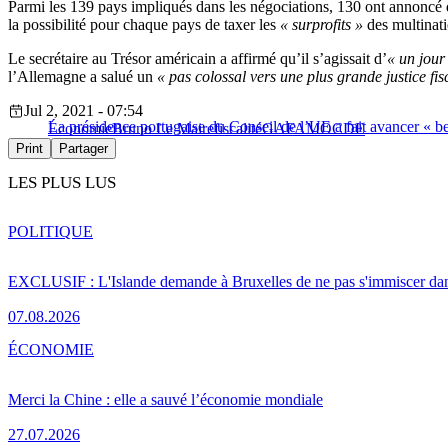
Parmi les 139 pays impliqués dans les négociations, 130 ont annoncé
la possibilité pour chaque pays de taxer les
« surprofits »
des multinat
Le secrétaire au Trésor américain a affirmé qu’il s’agissait d’
« un jour
l’Allemagne a salué un
« pas colossal vers une plus grande justice fis
Jul 2, 2021 - 07:54
La présidence portugaise du Conseil de l’UE a fait avancer « be
Économie
Bruno Le Maire
fiscalité
GAFAM
OCDE
Print
Partager
LES PLUS LUS
POLITIQUE
EXCLUSIF : L'Islande demande à Bruxelles de ne pas s'immiscer dan
07.08.2026
ÉCONOMIE
Merci la Chine : elle a sauvé l’économie mondiale
27.07.2026