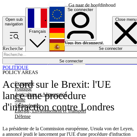
Ga naar de hoofdinhoud
Se connecter
Open sub
Close menu
English
navigation
Français
Deutsch
Vous êtes déconnecté.
Recherche
Se connecter
Español
Lumières éteintes
Se connecter
Rapporteur
Politique
Économie
Newsletters
Evénements
Em
POLITIQUE
POLICY AREAS
Accord sur le Brexit: l'UE
Economie
Politique
lance une procédure
Agriculture et Alimentation
Santé
d'infraction contre Londres
Technologies
Energie, Environnement et Transport
Défense
La présidente de la Commission européenne, Ursula von der Leyen,
a annoncé jeudi le lancement par l'UE d'une procédure d'infraction