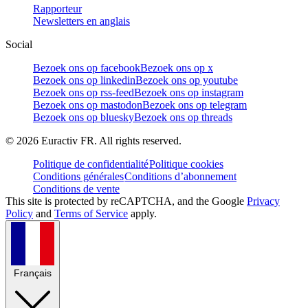
Rapporteur
Newsletters en anglais
Social
Bezoek ons op facebook
Bezoek ons op x
Bezoek ons op linkedin
Bezoek ons op youtube
Bezoek ons op rss-feed
Bezoek ons op instagram
Bezoek ons op mastodon
Bezoek ons op telegram
Bezoek ons op bluesky
Bezoek ons op threads
©
2026
Euractiv FR. All rights reserved.
Politique de confidentialité
Politique cookies
Conditions générales
Conditions d’abonnement
Conditions de vente
This site is protected by reCAPTCHA, and the Google
Privacy
Policy
and
Terms of Service
apply.
Français