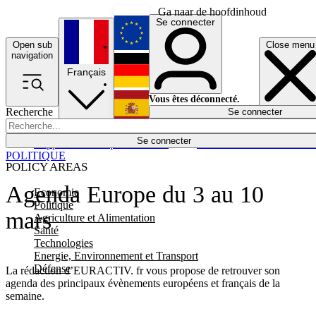
Ga naar de hoofdinhoud
Se connecter
Open sub
Close menu
English
navigation
Français
Deutsch
Vous êtes déconnecté.
Recherche
Se connecter
Español
Lumières éteintes
Se connecter
Rapporteur
Politique
Économie
Newsletters
Evénements
Em
POLITIQUE
POLICY AREAS
Agenda Europe du 3 au 10
Economie
Politique
mars
Agriculture et Alimentation
Santé
Technologies
Energie, Environnement et Transport
Défense
La rédaction d’EURACTIV. fr vous propose de retrouver son
agenda des principaux évènements européens et français de la
semaine.