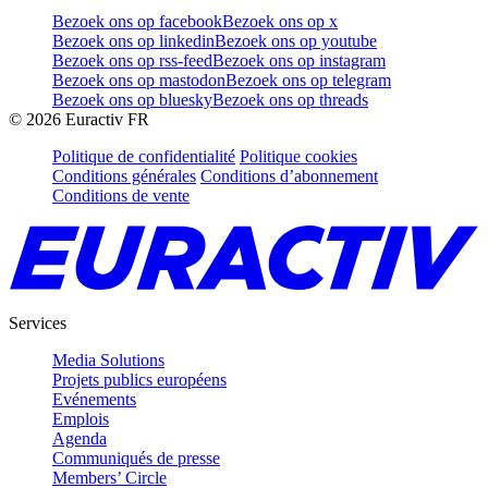
Bezoek ons op facebook
Bezoek ons op x
Bezoek ons op linkedin
Bezoek ons op youtube
Bezoek ons op rss-feed
Bezoek ons op instagram
Bezoek ons op mastodon
Bezoek ons op telegram
Bezoek ons op bluesky
Bezoek ons op threads
©
2026
Euractiv FR
Politique de confidentialité
Politique cookies
Conditions générales
Conditions d’abonnement
Conditions de vente
Services
Media Solutions
Projets publics européens
Evénements
Emplois
Agenda
Communiqués de presse
Members’ Circle