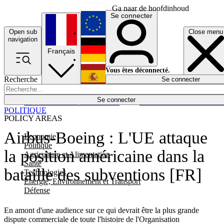
Ga naar de hoofdinhoud
Se connecter
Open sub
Close menu
English
navigation
Français
Deutsch
Vous êtes déconnecté.
Recherche
Se connecter
Español
Lumières éteintes
Se connecter
Rapporteur
Politique
Économie
Newsletters
Evénements
Em
POLITIQUE
POLICY AREAS
Airbus-Boeing : L'UE attaque
Economie
Politique
la position américaine dans la
Agriculture et Alimentation
Santé
bataille des subventions [FR]
Technologies
Energie, Environnement et Transport
Défense
En amont d'une audience sur ce qui devrait être la plus grande
dispute commerciale de toute l'histoire de l'Organisation