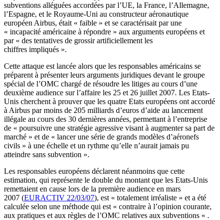
subventions alléguées accordées par l’UE, la France, l’Allemagne,
l’Espagne, et le Royaume-Uni au constructeur aéronautique
européen Airbus, était « faible » et se caractérisait par une
« incapacité américaine à répondre » aux arguments européens et
par « des tentatives de grossir artificiellement les
chiffres impliqués ».
Cette attaque est lancée alors que les responsables américains se
préparent à présenter leurs arguments juridiques devant le groupe
spécial de l’OMC chargé de résoudre les litiges au cours d’une
deuxième audience sur l’affaire les 25 et 26 juillet 2007. Les Etats-
Unis cherchent à prouver que les quatre Etats européens ont accordé
à Airbus par moins de 205 milliards d’euros d’aide au lancement
illégale au cours des 30 dernières années, permettant à l’entreprise
de « poursuivre une stratégie agressive visant à augmenter sa part de
marché » et de « lancer une série de grands modèles d’aéronefs
civils » à une échelle et un rythme qu’elle n’aurait jamais pu
atteindre sans subvention ».
Les responsables européens déclarent néanmoins que cette
estimation, qui représente le double du montant que les Etats-Unis
remettaient en cause lors de la première audience en mars
2007 (
EURACTIV 22/03/07
), est « totalement irréaliste » et a été
calculée selon une méthode qui est « contraire à l’opinion courante,
aux pratiques et aux règles de l’OMC relatives aux subventions « .