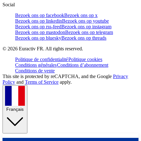
Social
Bezoek ons op facebook
Bezoek ons op x
Bezoek ons op linkedin
Bezoek ons op youtube
Bezoek ons op rss-feed
Bezoek ons op instagram
Bezoek ons op mastodon
Bezoek ons op telegram
Bezoek ons op bluesky
Bezoek ons op threads
©
2026
Euractiv FR. All rights reserved.
Politique de confidentialité
Politique cookies
Conditions générales
Conditions d’abonnement
Conditions de vente
This site is protected by reCAPTCHA, and the Google
Privacy
Policy
and
Terms of Service
apply.
Français