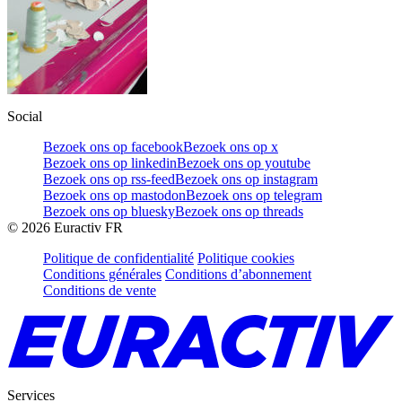
Social
Bezoek ons op facebook
Bezoek ons op x
Bezoek ons op linkedin
Bezoek ons op youtube
Bezoek ons op rss-feed
Bezoek ons op instagram
Bezoek ons op mastodon
Bezoek ons op telegram
Bezoek ons op bluesky
Bezoek ons op threads
©
2026
Euractiv FR
Politique de confidentialité
Politique cookies
Conditions générales
Conditions d’abonnement
Conditions de vente
Services