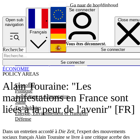
Ga naar de hoofdinhoud
Se connecter
Open sub
Close menu
English
navigation
Français
Deutsch
Vous êtes déconnecté.
Recherche
Se connecter
Español
Lumières éteintes
Se connecter
Rapporteur
Politique
Économie
Newsletters
Evénements
Em
ÉCONOMIE
POLICY AREAS
Alain Touraine: "Les
Economie
Politique
manifestations en France sont
Agriculture et Alimentation
Santé
liées à la peur de l'avenir" [FR]
Technologies
Energie, Environnement et Transport
Défense
Dans un entretien accordé à
Die Zeit,
l'expert des mouvements
sociaux français Alain Touraine se livre à une critique acerbe des