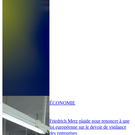
ÉCONOMIE
Friedrich Merz plaide pour renoncer à une
loi européenne sur le devoir de vigilance
des entreprises