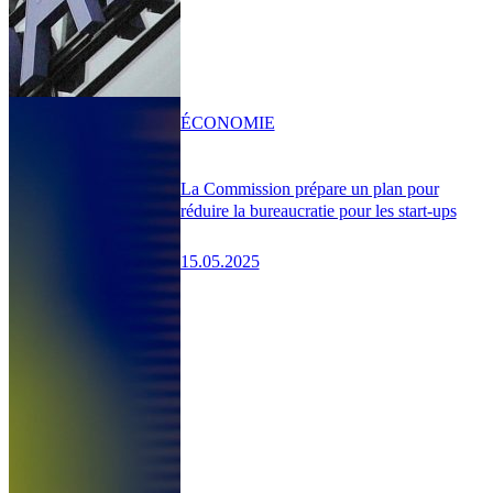
ÉCONOMIE
La Commission prépare un plan pour
réduire la bureaucratie pour les start-ups
15.05.2025