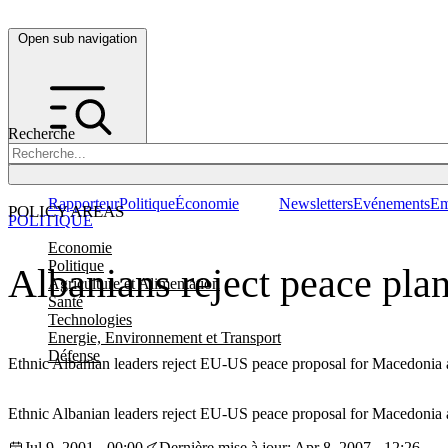
Open sub navigation
Recherche
Rapporteur
Politique
Économie
Newsletters
Evénements
Em
POLICY AREAS
POLITIQUE
Economie
Politique
Albanians reject peace pla
Agriculture et Alimentation
Santé
Technologies
Energie, Environnement et Transport
Défense
Ethnic Albanian leaders reject EU-US peace proposal for Macedonia an
Ethnic Albanian leaders reject EU-US peace proposal for Macedonia an
Jul 9, 2001 - 00:00
Dernière mise à jour: Apr 8, 2007 - 12:26