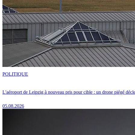
POLITIQUE
L'aéroport de Leipzig à nouveau pris pour cible : un drone piégé décle
05.08.2026