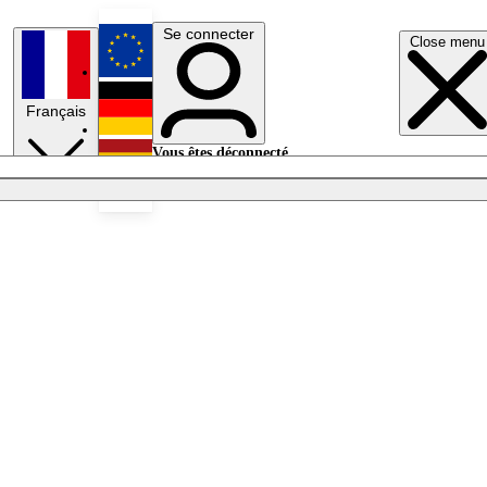
Se connecter
Close menu
English
Français
Deutsch
Vous êtes déconnecté.
Se connecter
Español
Lumières éteintes