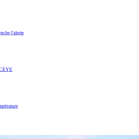
nche l'alerte
 ICEYE
mpérature