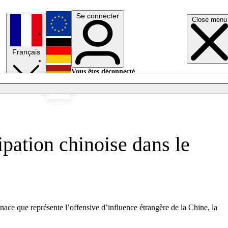
Se connecter
Close menu
English
Français
Deutsch
Vous êtes déconnecté.
Se connecter
Español
Lumières éteintes
ipation chinoise dans le
ace que représente l’offensive d’influence étrangère de la Chine, la