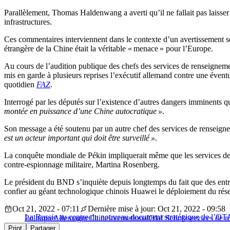
Parallèlement, Thomas Haldenwang a averti qu’il ne fallait pas laisser 
infrastructures.
Ces commentaires interviennent dans le contexte d’un avertissement s
étrangère de la Chine était la véritable « menace » pour l’Europe.
Au cours de l’audition publique des chefs des services de renseigneme
mis en garde à plusieurs reprises l’exécutif allemand contre une éventu
quotidien
FAZ
.
Interrogé par les députés sur l’existence d’autres dangers imminents q
montée en puissance d’une Chine autocratique »
.
Son message a été soutenu par un autre chef des services de renseigne
est un acteur important qui doit être surveillé »
.
La conquête mondiale de Pékin impliquerait même que les services de 
contre-espionnage militaire, Martina Rosenberg.
Le président du BND s’inquiète depuis longtemps du fait que des entrepr
confier au géant technologique chinois Huawei le déploiement du rés
Oct 21, 2022 - 07:11
Dernière mise à jour: Oct 21, 2022 - 09:58
La Russie au centre du nouveau document stratégique de l’OTA
Politique
Allemagne
Chine
International
Olaf Scholz
services de 
Print
Partager