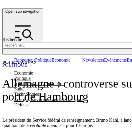
Open sub navigation
Recherche
Rapporteur
Politique
Économie
Newsletters
Evénements
Em
POLICY AREAS
POLITIQUE
Economie
Politique
Allemagne : controverse sur
Agriculture et Alimentation
Santé
port de Hambourg
Technologies
Energie, Environnement et Transport
Défense
Le président du Service fédéral de renseignement, Bruno Kahl, a lancé
qualifiant de
« véritable menace »
pour l’Europe.