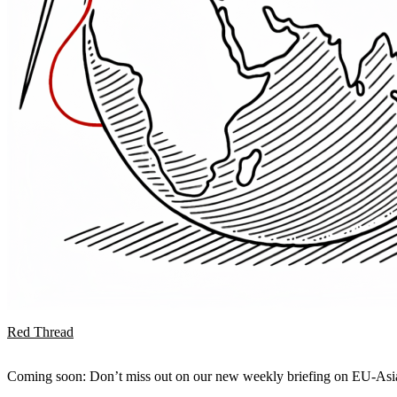
Red Thread
Coming soon: Don’t miss out on our new weekly briefing on EU-Asia 