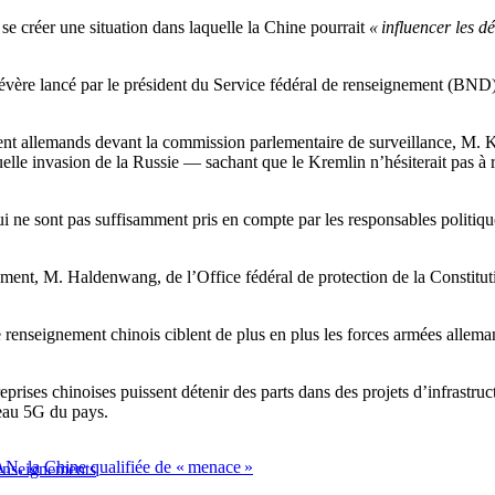
se créer une situation dans laquelle la Chine pourrait
« influencer les 
évère lancé par le président du Service fédéral de renseignement (BND),
nt allemands devant la commission parlementaire de surveillance, M. Kah
elle invasion de la Russie — sachant que le Kremlin n’hésiterait pas à rec
ui ne sont pas suffisamment pris en compte par les responsables politiqu
ment, M. Haldenwang, de l’Office fédéral de protection de la Constituti
renseignement chinois ciblent de plus en plus les forces armées allem
ises chinoises puissent détenir des parts dans des projets d’infrastructur
eau 5G du pays.
N, la Chine qualifiée de « menace »
renseignements