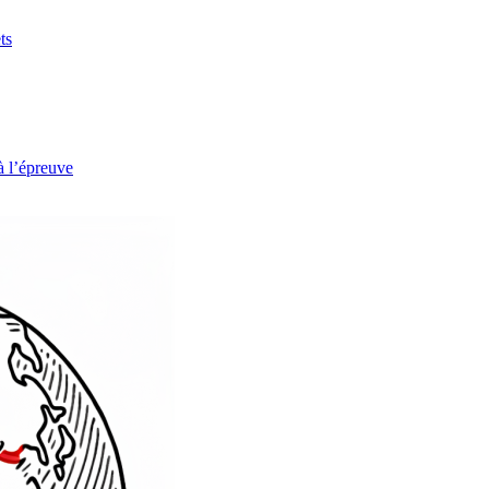
ts
à l’épreuve