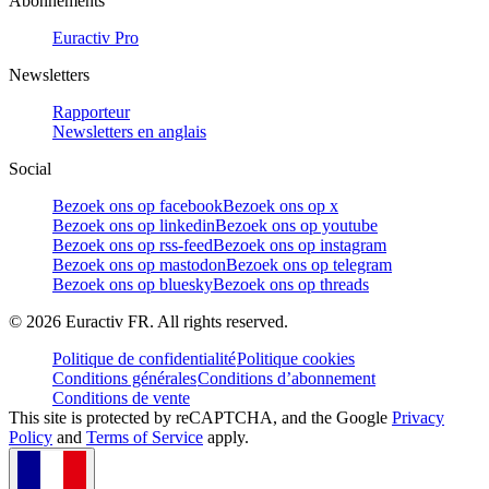
Abonnements
Euractiv Pro
Newsletters
Rapporteur
Newsletters en anglais
Social
Bezoek ons op facebook
Bezoek ons op x
Bezoek ons op linkedin
Bezoek ons op youtube
Bezoek ons op rss-feed
Bezoek ons op instagram
Bezoek ons op mastodon
Bezoek ons op telegram
Bezoek ons op bluesky
Bezoek ons op threads
©
2026
Euractiv FR. All rights reserved.
Politique de confidentialité
Politique cookies
Conditions générales
Conditions d’abonnement
Conditions de vente
This site is protected by reCAPTCHA, and the Google
Privacy
Policy
and
Terms of Service
apply.