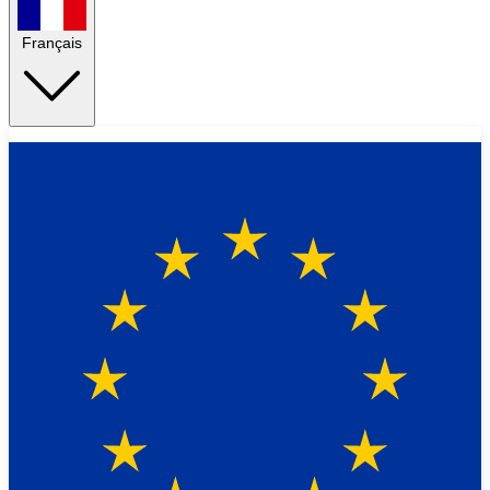
Français