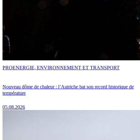
PRO
ENERGIE, ENVIRONNEMENT ET TRANSPORT
Nouveau dôme de chaleur : l’Autriche bat son record historique de
température
05.08.2026