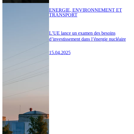
ENERGIE, ENVIRONNEMENT ET
TRANSPORT
L’UE lance un examen des besoins
d’investissement dans l’énergie nucléaire
15.04.2025