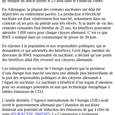
qu’indique un article publié le 25 août dans le Financial Times.
En Allemagne, la plupart des centrales nucléaires ont déjà été
dépréciées ou entièrement payées. La production d’électricité
nucléaire est donc relativement bon marché, notamment dans un
contexte où les prix du pétrole sont très élevés. Si la durée de vie des
centrales existantes était étendue de 25 ans, les bénéfices pourraient
atteindre 3 000 euros pour chaque citoyen allemand. C’est ce que
RWE a indiqué dans un communiqué de presse du 30 juin.
En réponse à la population et aux responsables politiques, qui se
demandent ce qui adviendra des bénéfices, Gerd Jäger, membre du
directoire de RWE responsable du nucléaire, a déclaré qu’une partie
des bénéfices allait être reversée aux citoyens allemands.
Les entreprises du secteur de l’énergie espèrent que la promesse
d’une énergie bon marché suscitera une attitude plus bienveillante de
la part des responsables politiques et des citoyens allemands à
l’égard du nucléaire. Le nucléaire a bénéficié d’un regain d’attention
pour ses avantages potentiels en tant que technologie énergétique à
faibles émissions de CO2.
L’année dernière, l’Agence internationale de l’énergie (AIE) avait
averti le gouvernement allemand que l’abandon du nucléaire
limiterait son potentiel de réduction des émissions de gaz à effet de
serre (
EURACTIV 29/07/07
). La Commission a également