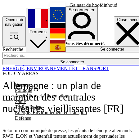
Ga naar de hoofdinhoud
Se connecter
Open sub
Close menu
English
navigation
Français
Deutsch
Vous êtes déconnecté.
Recherche
Se connecter
Español
Lumières éteintes
Se connecter
Rapporteur
Politique
Économie
Newsletters
Evénements
Em
ENERGIE, ENVIRONNEMENT ET TRANSPORT
POLICY AREAS
Allemagne : un plan de
Economie
Politique
maintien des centrales
Agriculture et Alimentation
Santé
nucléaires vieillissantes [FR]
Technologies
Energie, Environnement et Transport
Défense
Selon un communiqué de presse, les géants de l'énergie allemands
RWE, E.ON et Vattenfall tentent actuellement de persuader les