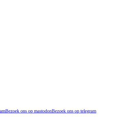
ram
Bezoek ons op mastodon
Bezoek ons op telegram