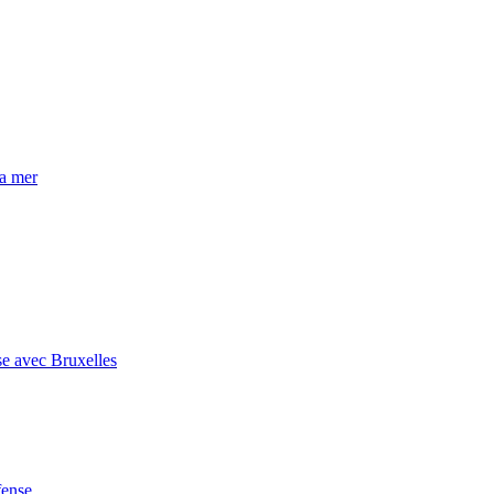
la mer
se avec Bruxelles
fense