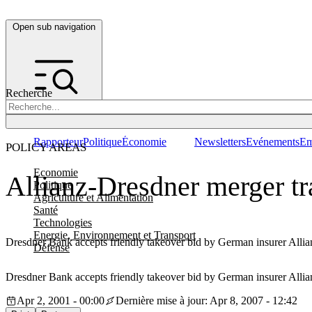
Open sub navigation
Recherche
Rapporteur
Politique
Économie
Newsletters
Evénements
Em
POLICY AREAS
Economie
Allianz-Dresdner merger tr
Politique
Agriculture et Alimentation
Santé
Technologies
Energie, Environnement et Transport
Dresdner Bank accepts friendly takeover bid by German insurer Allian
Défense
Dresdner Bank accepts friendly takeover bid by German insurer Allian
Apr 2, 2001 - 00:00
Dernière mise à jour: Apr 8, 2007 - 12:42