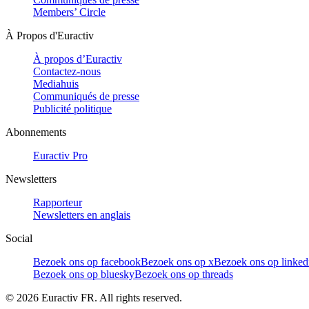
Members’ Circle
À Propos d'Euractiv
À propos d’Euractiv
Contactez-nous
Mediahuis
Communiqués de presse
Publicité politique
Abonnements
Euractiv Pro
Newsletters
Rapporteur
Newsletters en anglais
Social
Bezoek ons op facebook
Bezoek ons op x
Bezoek ons op linked
Bezoek ons op bluesky
Bezoek ons op threads
©
2026
Euractiv FR. All rights reserved.