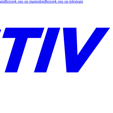
ram
Bezoek ons op mastodon
Bezoek ons op telegram