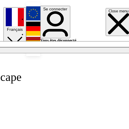
Se connecter
Close menu
English
Français
Deutsch
Vous êtes déconnecté.
Se connecter
Español
Lumières éteintes
scape