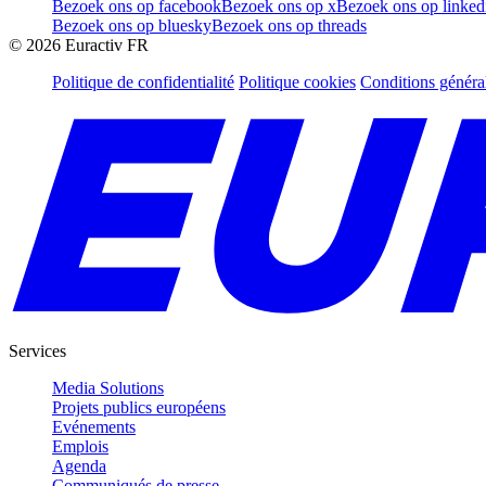
Bezoek ons op facebook
Bezoek ons op x
Bezoek ons op linked
Bezoek ons op bluesky
Bezoek ons op threads
©
2026
Euractiv FR
Politique de confidentialité
Politique cookies
Conditions généra
Services
Media Solutions
Projets publics européens
Evénements
Emplois
Agenda
Communiqués de presse