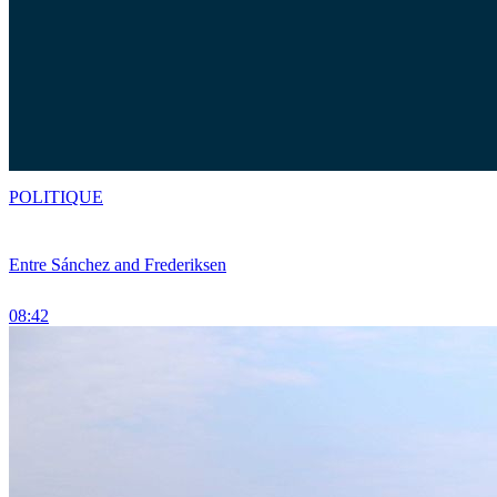
POLITIQUE
Entre Sánchez and Frederiksen
08:42