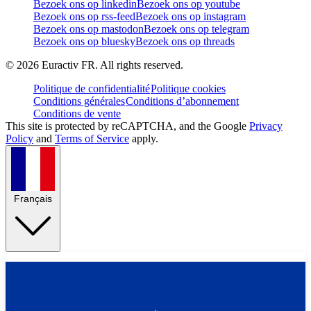
Bezoek ons op linkedin
Bezoek ons op youtube
Bezoek ons op rss-feed
Bezoek ons op instagram
Bezoek ons op mastodon
Bezoek ons op telegram
Bezoek ons op bluesky
Bezoek ons op threads
©
2026
Euractiv FR. All rights reserved.
Politique de confidentialité
Politique cookies
Conditions générales
Conditions d’abonnement
Conditions de vente
This site is protected by reCAPTCHA, and the Google
Privacy
Policy
and
Terms of Service
apply.
Français