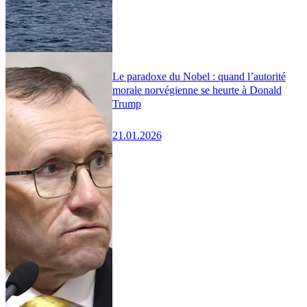
Le paradoxe du Nobel : quand l’autorité
morale norvégienne se heurte à Donald
Trump
21.01.2026