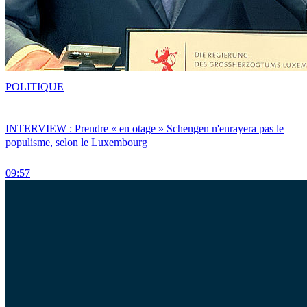
POLITIQUE
INTERVIEW : Prendre « en otage » Schengen n'enrayera pas le
populisme, selon le Luxembourg
09:57