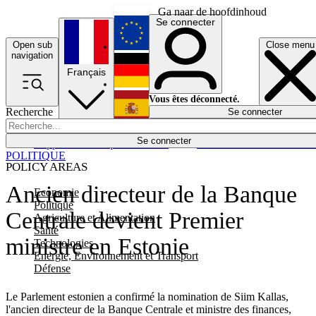
Ga naar de hoofdinhoud
Se connecter
Open sub
Close menu
English
navigation
Français
Deutsch
Vous êtes déconnecté.
Recherche
Se connecter
Español
Lumières éteintes
Se connecter
Rapporteur
Politique
Économie
Newsletters
Evénements
Em
POLITIQUE
POLICY AREAS
Ancien directeur de la Banque
Economie
Politique
Centrale devient Premier
Agriculture et Alimentation
Santé
ministre en Estonie
Technologies
Energie, Environnement et Transport
Défense
Le Parlement estonien a confirmé la nomination de Siim Kallas,
l'ancien directeur de la Banque Centrale et ministre des finances,