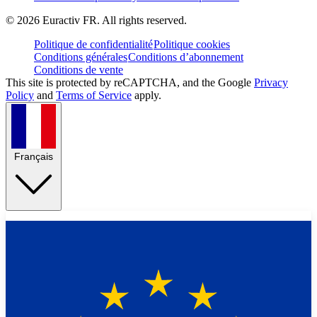
©
2026
Euractiv FR. All rights reserved.
Politique de confidentialité
Politique cookies
Conditions générales
Conditions d’abonnement
Conditions de vente
This site is protected by reCAPTCHA, and the Google
Privacy
Policy
and
Terms of Service
apply.
Français