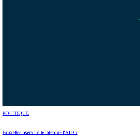
POLITIQUE
Bruxelles osera-t-elle interdire l'AfD ?