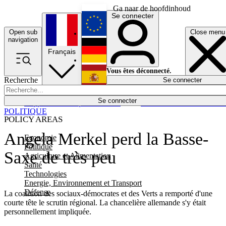
Ga naar de hoofdinhoud
Se connecter
Open sub
Close menu
English
navigation
Français
Deutsch
Vous êtes déconnecté.
Recherche
Se connecter
Español
Lumières éteintes
Se connecter
Rapporteur
Politique
Économie
Newsletters
Evénements
Em
POLITIQUE
POLICY AREAS
Angela Merkel perd la Basse-
Economie
Politique
Saxe de très peu
Agriculture et Alimentation
Santé
Technologies
Energie, Environnement et Transport
Défense
La coalition des sociaux-démocrates et des Verts a remporté d'une
courte tête le scrutin régional. La chancelière allemande s'y était
personnellement impliquée.