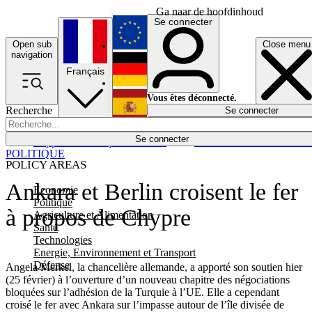
Ga naar de hoofdinhoud
Se connecter
Open sub
Close menu
English
navigation
Français
Deutsch
Vous êtes déconnecté.
Recherche
Se connecter
Español
Lumières éteintes
Se connecter
Rapporteur
Politique
Économie
Newsletters
Evénements
Em
POLITIQUE
POLICY AREAS
Ankara et Berlin croisent le fer
Economie
Politique
à propos de Chypre
Agriculture et Alimentation
Santé
Technologies
Energie, Environnement et Transport
Défense
Angela Merkel, la chancelière allemande, a apporté son soutien hier
(25 février) à l’ouverture d’un nouveau chapitre des négociations
bloquées sur l’adhésion de la Turquie à l’UE. Elle a cependant
croisé le fer avec Ankara sur l’impasse autour de l’île divisée de