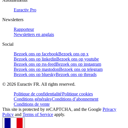
Abonnements
Euractiv Pro
Newsletters
Rapporteur
Newsletters en anglais
Social
Bezoek ons op facebook
Bezoek ons op x
Bezoek ons op linkedin
Bezoek ons op youtube
Bezoek ons op rss-feed
Bezoek ons op instagram
Bezoek ons op mastodon
Bezoek ons op telegram
Bezoek ons op bluesky
Bezoek ons op threads
©
2026
Euractiv FR. All rights reserved.
Politique de confidentialité
Politique cookies
Conditions générales
Conditions d’abonnement
Conditions de vente
This site is protected by reCAPTCHA, and the Google
Privacy
Policy
and
Terms of Service
apply.