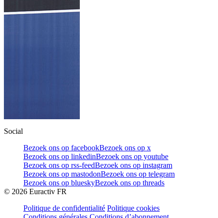
Social
Bezoek ons op facebook
Bezoek ons op x
Bezoek ons op linkedin
Bezoek ons op youtube
Bezoek ons op rss-feed
Bezoek ons op instagram
Bezoek ons op mastodon
Bezoek ons op telegram
Bezoek ons op bluesky
Bezoek ons op threads
©
2026
Euractiv FR
Politique de confidentialité
Politique cookies
Conditions générales
Conditions d’abonnement