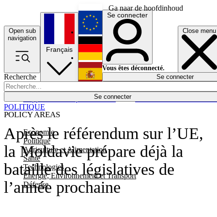
Ga naar de hoofdinhoud
Se connecter
Open sub
Close menu
English
navigation
Français
Deutsch
Vous êtes déconnecté.
Recherche
Se connecter
Español
Lumières éteintes
Se connecter
Rapporteur
Politique
Économie
Newsletters
Evénements
Em
POLITIQUE
POLICY AREAS
Après le référendum sur l’UE,
Economie
Politique
la Moldavie prépare déjà la
Agriculture et Alimentation
Santé
bataille des législatives de
Technologies
Energie, Environnement et Transport
l’année prochaine
Défense