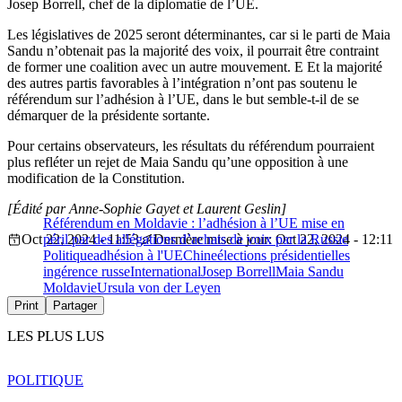
Josep Borrell, chef de la diplomatie de l’UE.
Les législatives de 2025 seront déterminantes, car si le parti de Maia
Sandu n’obtenait pas la majorité des voix, il pourrait être contraint
de former une coalition avec un autre mouvement. E Et la majorité
des autres partis favorables à l’intégration n’ont pas soutenu le
référendum sur l’adhésion à l’UE, dans le but semble-t-il de se
démarquer de la présidente sortante.
Pour certains observateurs, les résultats du référendum pourraient
plus refléter un rejet de Maia Sandu qu’une opposition à une
modification de la Constitution.
[Édité par Anne-Sophie Gayet et Laurent Geslin]
Référendum en Moldavie : l’adhésion à l’UE mise en
Oct 22, 2024 - 11:53
péril par des allégations d’achats de voix par la Russie
Dernière mise à jour: Oct 22, 2024 - 12:11
Politique
adhésion à l'UE
Chine
élections présidentielles
ingérence russe
International
Josep Borrell
Maia Sandu
Moldavie
Ursula von der Leyen
Print
Partager
LES PLUS LUS
POLITIQUE