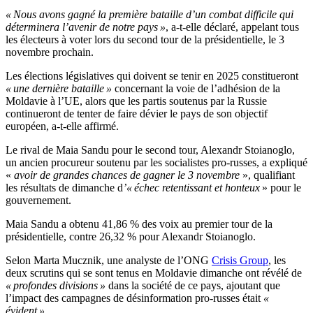
« Nous avons gagné la première bataille d’un combat difficile qui
déterminera l’avenir de notre pays »
, a-t-elle déclaré, appelant tous
les électeurs à voter lors du second tour de la présidentielle, le 3
novembre prochain.
Les élections législatives qui doivent se tenir en 2025 constitueront
« une dernière bataille »
concernant la voie de l’adhésion de la
Moldavie à l’UE, alors que les partis soutenus par la Russie
continueront de tenter de faire dévier le pays de son objectif
européen, a-t-elle affirmé.
Le rival de Maia Sandu pour le second tour, Alexandr Stoianoglo,
un ancien procureur soutenu par les socialistes pro-russes, a expliqué
«
avoir de grandes chances de gagner le 3 novembre
», qualifiant
les résultats de dimanche d
’« échec retentissant et honteux
» pour le
gouvernement.
Maia Sandu a obtenu 41,86 % des voix au premier tour de la
présidentielle, contre 26,32 % pour Alexandr Stoianoglo.
Selon Marta Mucznik, une analyste de l’ONG
Crisis Group
, les
deux scrutins qui se sont tenus en Moldavie dimanche ont révélé de
« profondes divisions »
dans la société de ce pays, ajoutant que
l’impact des campagnes de désinformation pro-russes était
«
évident ».