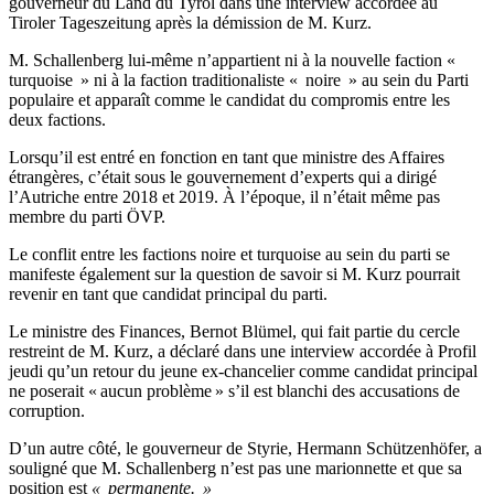
gouverneur du Land du Tyrol dans une interview accordée au
Tiroler Tageszeitung après la démission de M. Kurz.
M. Schallenberg lui-même n’appartient ni à la nouvelle faction «
turquoise » ni à la faction traditionaliste « noire » au sein du Parti
populaire et apparaît comme le candidat du compromis entre les
deux factions.
Lorsqu’il est entré en fonction en tant que ministre des Affaires
étrangères, c’était sous le gouvernement d’experts qui a dirigé
l’Autriche entre 2018 et 2019. À l’époque, il n’était même pas
membre du parti ÖVP.
Le conflit entre les factions noire et turquoise au sein du parti se
manifeste également sur la question de savoir si M. Kurz pourrait
revenir en tant que candidat principal du parti.
Le ministre des Finances, Bernot Blümel, qui fait partie du cercle
restreint de M. Kurz, a déclaré dans une interview accordée à Profil
jeudi qu’un retour du jeune ex-chancelier comme candidat principal
ne poserait « aucun problème » s’il est blanchi des accusations de
corruption.
D’un autre côté, le gouverneur de Styrie, Hermann Schützenhöfer, a
souligné que M. Schallenberg n’est pas une marionnette et que sa
position est
« permanente. »