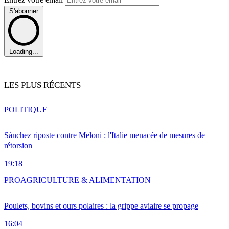
S'abonner
Loading...
LES PLUS RÉCENTS
POLITIQUE
Sánchez riposte contre Meloni : l'Italie menacée de mesures de
rétorsion
19:18
PRO
AGRICULTURE & ALIMENTATION
Poulets, bovins et ours polaires : la grippe aviaire se propage
16:04