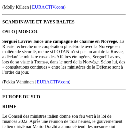
(Molly Killeen |
EURACTIV.com
)
SCANDINAVIE ET PAYS BALTES
OSLO | MOSCOU
Serguei Lavrov lance une campagne de charme en Norvège.
La
Russie recherche une coopération plus étroite avec la Norvège en
matière de sécurité, même si l’OTAN n’est pas un ami de la Russie,
a déclaré le ministre russe des Affaires étrangères, Sergueï Lavrov,
lors de sa visite à Tromsø, dans le nord de la Norvège. Selon lui, des
« consultations continues » entre les ministères de la Défense sont à
l’ordre du jour.
(Pekka V
ä
nttinen |
EURACTIV.com
)
EUROPE DU SUD
ROME
Le Conseil des ministres italien donne son feu vert à la loi de
finances 2022. Après une réunion de trois heures, le gouvernement
italien dirigé par Mario Draghi a annoncé jeudi les mesures qui