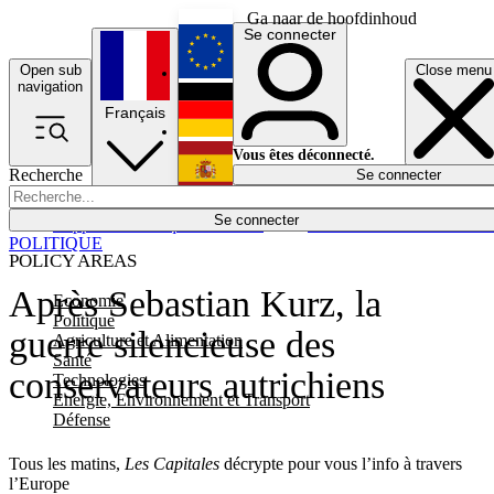
Ga naar de hoofdinhoud
Se connecter
Open sub
Close menu
English
navigation
Français
Deutsch
Vous êtes déconnecté.
Recherche
Se connecter
Español
Lumières éteintes
Se connecter
Rapporteur
Politique
Économie
Newsletters
Evénements
Em
POLITIQUE
POLICY AREAS
Après Sebastian Kurz, la
Economie
Politique
guerre silencieuse des
Agriculture et Alimentation
Santé
conservateurs autrichiens
Technologies
Energie, Environnement et Transport
Défense
Tous les matins,
Les Capitales
décrypte pour vous l’info à travers
l’Europe