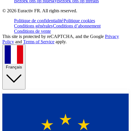
Bezoek ons op bluesky
Bezoek ons op threads
©
2026
Euractiv FR. All rights reserved.
Politique de confidentialité
Politique cookies
Conditions générales
Conditions d’abonnement
Conditions de vente
This site is protected by reCAPTCHA, and the Google
Privacy
Policy
and
Terms of Service
apply.
Français