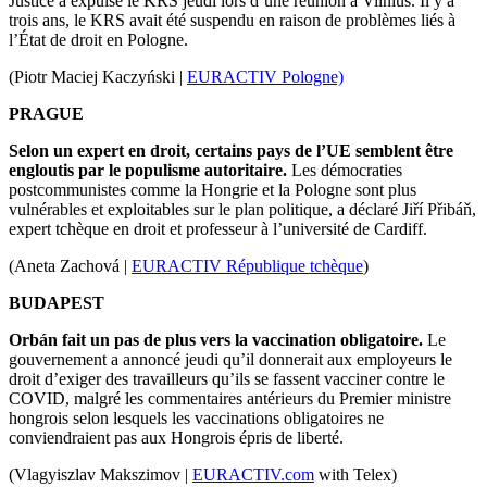
Justice a expulsé le KRS jeudi lors d’une réunion à Vilnius. Il y a
trois ans, le KRS avait été suspendu en raison de problèmes liés à
l’État de droit en Pologne.
(Piotr Maciej Kaczyński |
EURACTIV Pologne)
PRAGUE
Selon un expert en droit, certains pays de l’UE semblent être
engloutis par le populisme autoritaire.
Les démocraties
postcommunistes comme la Hongrie et la Pologne sont plus
vulnérables et exploitables sur le plan politique, a déclaré Jiří Přibáň,
expert tchèque en droit et professeur à l’université de Cardiff.
(Aneta Zachová |
EURACTIV République tchèque
)
BUDAPEST
Orbán fait un pas de plus vers la vaccination obligatoire.
Le
gouvernement a annoncé jeudi qu’il donnerait aux employeurs le
droit d’exiger des travailleurs qu’ils se fassent vacciner contre le
COVID, malgré les commentaires antérieurs du Premier ministre
hongrois selon lesquels les vaccinations obligatoires ne
conviendraient pas aux Hongrois épris de liberté.
(Vlagyiszlav Makszimov |
EURACTIV.com
with Telex)