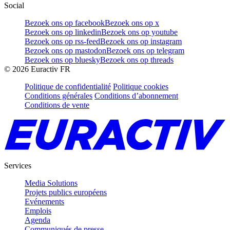
Social
Bezoek ons op facebook
Bezoek ons op x
Bezoek ons op linkedin
Bezoek ons op youtube
Bezoek ons op rss-feed
Bezoek ons op instagram
Bezoek ons op mastodon
Bezoek ons op telegram
Bezoek ons op bluesky
Bezoek ons op threads
©
2026
Euractiv FR
Politique de confidentialité
Politique cookies
Conditions générales
Conditions d’abonnement
Conditions de vente
Services
Media Solutions
Projets publics européens
Evénements
Emplois
Agenda
Communiqués de presse