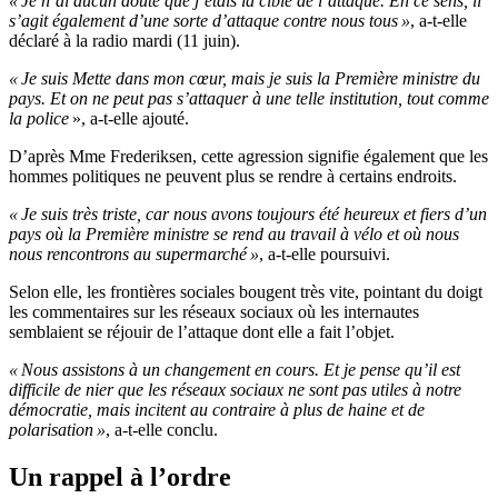
« Je n’ai aucun doute que j’étais la cible de l’attaque. En ce sens, il
s’agit également d’une sorte d’attaque contre nous tous »
, a-t-elle
déclaré à la radio mardi (11 juin).
« Je suis Mette dans mon cœur, mais je suis la Première ministre du
pays. Et on ne peut pas s’attaquer à une telle institution, tout comme
la police
», a-t-elle ajouté.
D’après Mme Frederiksen, cette agression signifie également que les
hommes politiques ne peuvent plus se rendre à certains endroits.
« Je suis très triste, car nous avons toujours été heureux et fiers d’un
pays où la Première ministre se rend au travail à vélo et où nous
nous rencontrons au supermarché »
, a-t-elle poursuivi.
Selon elle, les frontières sociales bougent très vite, pointant du doigt
les commentaires sur les réseaux sociaux où les internautes
semblaient se réjouir de l’attaque dont elle a fait l’objet.
« Nous assistons à un changement en cours. Et je pense qu’il est
difficile de nier que les réseaux sociaux ne sont pas utiles à notre
démocratie, mais incitent au contraire à plus de haine et de
polarisation »
, a-t-elle conclu.
Un rappel à l’ordre