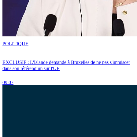
POLITIQUE
EXCLUSIF : L'Islande demande à Bruxelles de ne pas s'immiscer
dans son référendum sur l'UE
09:07