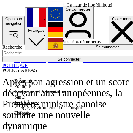
Ga naar de hoofdinhoud
Se connecter
Open sub
Close menu
English
navigation
Français
Deutsch
Vous êtes déconnecté.
Recherche
Se connecter
Español
Lumières éteintes
Se connecter
Rapporteur
Politique
Économie
Newsletters
Evénements
Em
POLITIQUE
POLICY AREAS
Après son agression et un score
Economie
Politique
décevant aux Européennes, la
Agriculture et Alimentation
Santé
Première ministre danoise
Technologies
Energie, Environnement et Transport
souhaite une nouvelle
Défense
dynamique