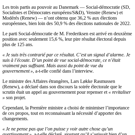
Les trois partis au pouvoir au Danemark — Social-démocratie (SD,
Socialistes et Démocrates européens/S&D), Venstre (Renew) et
Modérés (Renew) — n’ont obtenu que 36,2 % aux élections
européennes, bien loin des 50,9 % des élections nationales de 2022.
Le parti Social-démocratie de M. Frederiksen est arrivé en deuxième
position avec seulement 15,6 %, leur pire résultat électoral depuis
plus de 125 ans.
« Je suis très contrarié par ce résultat. C’est un signal d’alarme. Je
suis à l’écoute. D’un point de vue social-démocrate, ce n’était
vraiment pas suffisant. Mais aussi du point de vue du
gouvernement »
, a-t-elle confié dans l’interview.
Le ministre des Affaires étrangères, Lars Løkke Rasmussen
(Renew), a déclaré dans son discours la soirée électorale que le
scrutin était un appel au gouvernement pour repenser et
« revitaliser
»
son projet.
Cependant, la Première ministre a choisi de minimiser l’importance
de ces propos, tout en reconnaissant la nécessité d’apporter des
changements.
« Je ne pense pas que l’on puisse y voir autre chose qu’un
avertissement »
, a-t-elle déclaré, ajoutant qu’il s’agissait bien d’un