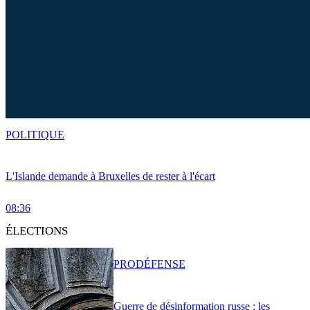
POLITIQUE
L'Islande demande à Bruxelles de rester à l'écart
08:36
ÉLECTIONS
PRO
DÉFENSE
Guerre de désinformation russe : les