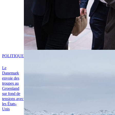
POLITIQUE
Le
Danemark
envoie des
troupes au
Groenland
sur fond de
tensions avec
les États-
Unis