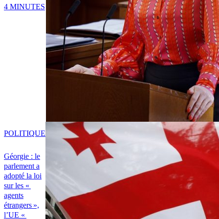
4 MINUTES
POLITIQUE
Géorgie : le
parlement a
adopté la loi
sur les «
agents
étrangers »,
l’UE «