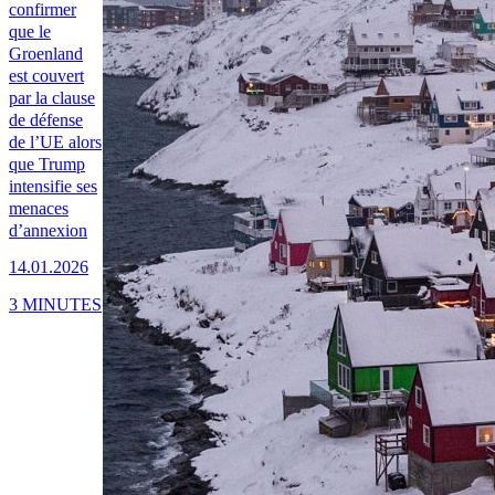
confirmer
que le
Groenland
est couvert
par la clause
de défense
de l’UE alors
que Trump
intensifie ses
menaces
d’annexion
14.01.2026
3 MINUTES