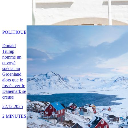
POLITIQUE
Donald
Trump
nomme un
envoyé
spécial au
Groenland
alors que le
fossé avec le
Danemark se
creuse
22.12.2025
2 MINUTES