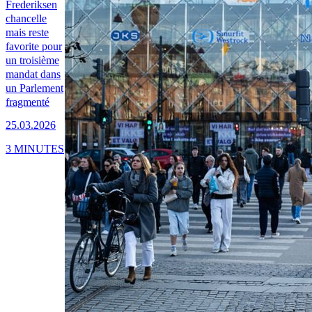
Frederiksen
chancelle
mais reste
favorite pour
un troisième
mandat dans
un Parlement
fragmenté
25.03.2026
3 MINUTES