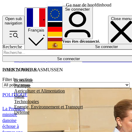
Ga naar de hoofdinhoud
Se connecter
Open sub
Close menu
English
navigation
Français
Deutsch
Vous êtes déconnecté.
Recherche
Se connecter
Español
Lumières éteintes
Se connecter
Rapporteur
Politique
Économie
Newsletters
Evénements
Em
POLICY AREAS
LARS LØKKE RASMUSSEN
Filter by section
Economie
Politique
Agriculture et Alimentation
POLITIQUE
Santé
Technologies
Energie, Environnement et Transport
La Première
Défense
ministre
danoise
échoue à