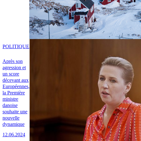
POLITIQUE
Après son
agression et
un score
décevant aux
Européennes,
la Première
ministre
danoise
souhaite une
nouvelle
dynamique
12.06.2024