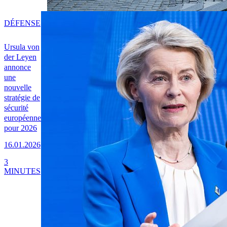
DÉFENSE
Ursula von
der Leyen
annonce
une
nouvelle
stratégie de
sécurité
européenne
pour 2026
16.01.2026
3
MINUTES