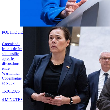
POLITIQUE
Groenland :
le bras de fer
s’intensifie
après les
discussions
entre
Washington,
Copenhague
et Nuuk
15.01.2026
4 MINUTES