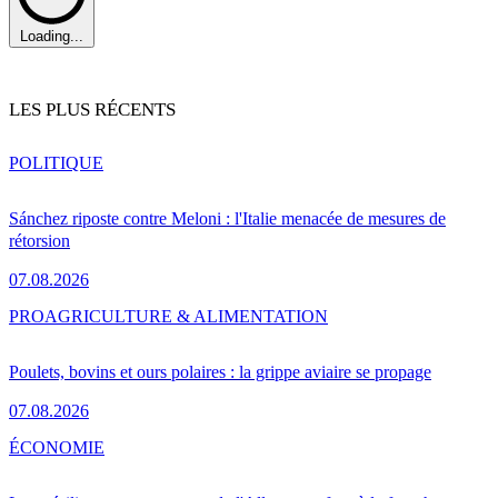
Loading...
LES PLUS RÉCENTS
POLITIQUE
Sánchez riposte contre Meloni : l'Italie menacée de mesures de
rétorsion
07.08.2026
PRO
AGRICULTURE & ALIMENTATION
Poulets, bovins et ours polaires : la grippe aviaire se propage
07.08.2026
ÉCONOMIE