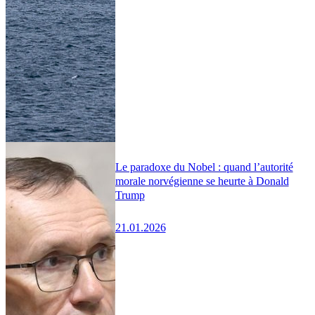
Le paradoxe du Nobel : quand l’autorité
morale norvégienne se heurte à Donald
Trump
21.01.2026