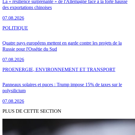
La « résilience surprenante » de l'Allemagne face à la forte hausse
des exportations chinoises
07.08.2026
POLITIQUE
Quatre pays européens mettent en garde contre les projets de la
Russie pour l'Ossétie du Sud
07.08.2026
PRO
ENERGIE, ENVIRONNEMENT ET TRANSPORT
Panneaux solaires et puces : Trump impose 15% de taxes sur le
polysilicium
07.08.2026
PLUS DE CETTE SECTION