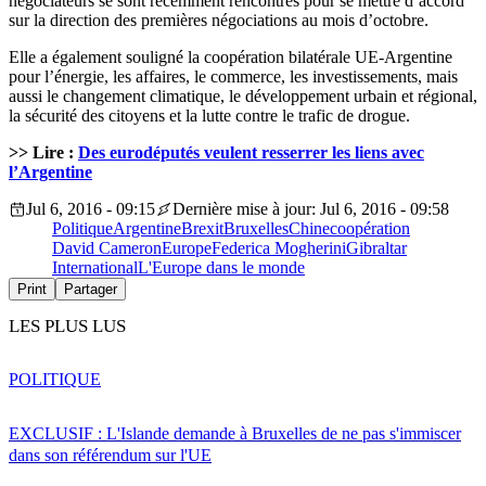
négociateurs se sont récemment rencontrés pour se mettre d’accord
sur la direction des premières négociations au mois d’octobre.
Elle a également souligné la coopération bilatérale UE-Argentine
pour l’énergie, les affaires, le commerce, les investissements, mais
aussi le changement climatique, le développement urbain et régional,
la sécurité des citoyens et la lutte contre le trafic de drogue.
>> Lire :
Des eurodéputés veulent resserrer les liens avec
l’Argentine
Jul 6, 2016 - 09:15
Dernière mise à jour: Jul 6, 2016 - 09:58
Politique
Argentine
Brexit
Bruxelles
Chine
coopération
David Cameron
Europe
Federica Mogherini
Gibraltar
International
L'Europe dans le monde
Print
Partager
LES PLUS LUS
POLITIQUE
EXCLUSIF : L'Islande demande à Bruxelles de ne pas s'immiscer
dans son référendum sur l'UE