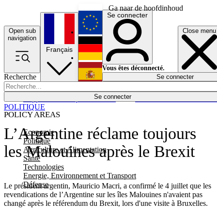
Ga naar de hoofdinhoud
Se connecter
Open sub
Close menu
English
navigation
Français
Deutsch
Vous êtes déconnecté.
Recherche
Se connecter
Español
Lumières éteintes
Se connecter
Rapporteur
Politique
Économie
Newsletters
Evénements
Em
POLITIQUE
POLICY AREAS
L’Argentine réclame toujours
Economie
Politique
les Malouines après le Brexit
Agriculture et Alimentation
Santé
Technologies
Energie, Environnement et Transport
Défense
Le président argentin, Mauricio Macri, a confirmé le 4 juillet que les
revendications de l’Argentine sur les îles Malouines n'avaient pas
changé après le référendum du Brexit, lors d'une visite à Bruxelles.