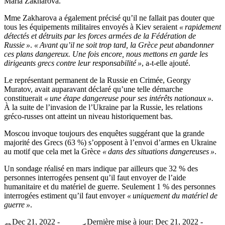
Maria Zakharova.
Mme Zakharova a également précisé qu’il ne fallait pas douter que
tous les équipements militaires envoyés à Kiev seraient
« rapidement
détectés et détruits par les forces armées de la Fédération de
Russie »
.
« Avant qu’il ne soit trop tard, la Grèce peut abandonner
ces plans dangereux. Une fois encore, nous mettons en garde les
dirigeants grecs contre leur responsabilité »
, a-t-elle ajouté.
Le représentant permanent de la Russie en Crimée, Georgy
Muratov, avait auparavant déclaré qu’une telle démarche
constituerait
« une étape dangereuse pour ses intérêts nationaux ».
À la suite de l’invasion de l’Ukraine par la Russie, les relations
gréco-russes ont atteint un niveau historiquement bas.
Moscou invoque toujours des enquêtes suggérant que la grande
majorité des Grecs (63 %) s’opposent à l’envoi d’armes en Ukraine
au motif que cela met la Grèce
« dans des situations dangereuses »
.
Un sondage réalisé en mars indique par ailleurs que 32 % des
personnes interrogées pensent qu’il faut envoyer de l’aide
humanitaire et du matériel de guerre. Seulement 1 % des personnes
interrogées estiment qu’il faut envoyer
« uniquement du matériel de
guerre »
.
Dec 21, 2022 -
Dernière mise à jour: Dec 21, 2022 -