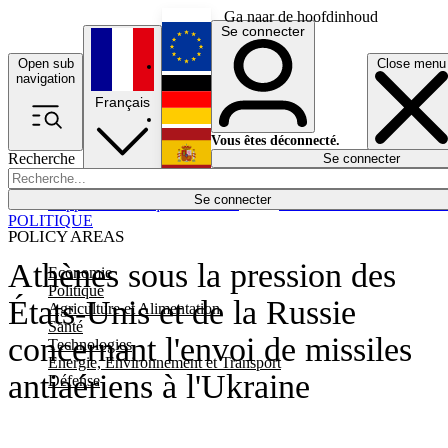
Ga naar de hoofdinhoud
Se connecter
Open sub
Close menu
English
navigation
Français
Deutsch
Vous êtes déconnecté.
Recherche
Se connecter
Español
Lumières éteintes
Se connecter
Rapporteur
Politique
Économie
Newsletters
Evénements
Em
POLITIQUE
POLICY AREAS
Athènes sous la pression des
Economie
Politique
États-Unis et de la Russie
Agriculture et Alimentation
Santé
concernant l'envoi de missiles
Technologies
Energie, Environnement et Transport
antiaériens à l'Ukraine
Défense