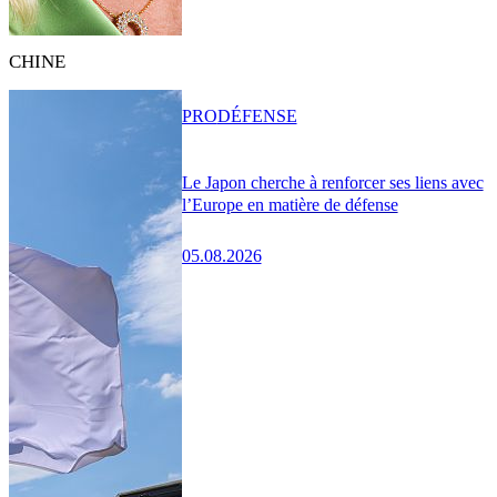
CHINE
PRO
DÉFENSE
Le Japon cherche à renforcer ses liens avec
l’Europe en matière de défense
05.08.2026