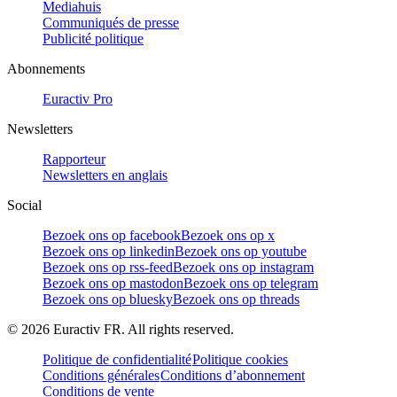
Mediahuis
Communiqués de presse
Publicité politique
Abonnements
Euractiv Pro
Newsletters
Rapporteur
Newsletters en anglais
Social
Bezoek ons op facebook
Bezoek ons op x
Bezoek ons op linkedin
Bezoek ons op youtube
Bezoek ons op rss-feed
Bezoek ons op instagram
Bezoek ons op mastodon
Bezoek ons op telegram
Bezoek ons op bluesky
Bezoek ons op threads
©
2026
Euractiv FR. All rights reserved.
Politique de confidentialité
Politique cookies
Conditions générales
Conditions d’abonnement
Conditions de vente