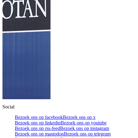
Social
Bezoek ons op facebook
Bezoek ons op x
Bezoek ons op linkedin
Bezoek ons op youtube
Bezoek ons op rss-feed
Bezoek ons op instagram
Bezoek ons op mastodon
Bezoek ons op telegram