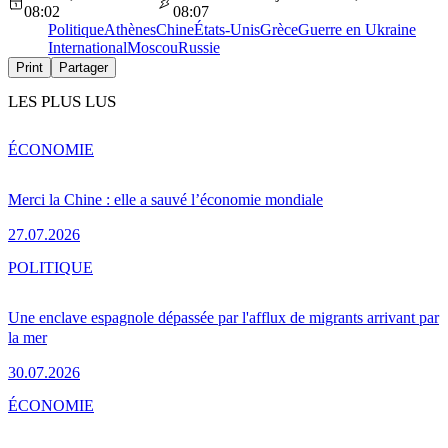
08:02
08:07
Politique
Athènes
Chine
États-Unis
Grèce
Guerre en Ukraine
International
Moscou
Russie
Print
Partager
LES PLUS LUS
ÉCONOMIE
Merci la Chine : elle a sauvé l’économie mondiale
27.07.2026
POLITIQUE
Une enclave espagnole dépassée par l'afflux de migrants arrivant par
la mer
30.07.2026
ÉCONOMIE