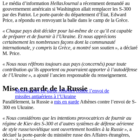
Le média d’information
HellasJournal
a récemment demandé au
gouvernement américain si Washington allait remplacer les S-300
par des Patriot. Le porte-parole du département d’État, Edward
Price, a répondu en renvoyant la balle dans le camp de la Grèce.
« Chaque pays doit décider pour lui-même de ce qu’il est capable
de préparer et de fournir à l’Ukraine. Et nous apprécions
certainement les nombreuses façons dont la communauté
internationale, y compris la Grèce, a montré son soutien »
, a déclaré
M. Price.
« Nous nous référons toujours aux pays (concernés) pour toute
contribution qu’ils apportent ou pourraient apporter à l’autodéfense
de l’Ukraine »
, a ajouté l’ancien responsable du renseignement.
Mise en garde de la Russie
Moscou met en garde Athènes contre l’envoi de
missiles antiaériens à l’Ukraine
Parallèlement, la Russie a
mis en garde
Athènes contre l’envoi de S-
300 en Ukraine.
« Nous considérons que les intentions provocatrices de fournir au
régime de Kiev des S-300 et d’autres systèmes de défense aérienne
de style russe/soviétique sont ouvertement hostiles à la Russie »
, a
déclaré la porte-parole du ministère russe des Affaires étrangères,