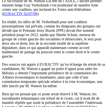
Le successeur de M. Watson à la tête de l’ADLE, l’ancien premier
ministre belge Guy Verhofstadt s’est positionné de manière forte
contre une coalition, qui inclurait les Tories anti-fédéralistes
(
EURACTIV 02/07/09
).
En réalité, les idées de M. Verhofstadt pour une coalition
proeuropéenne ont prévalu, comme les dirigeants des groupes ont
décidé que le Polonais Jerzy Buzek (PPE) devait être nommé
président jusqu’en 2012, tandis que Martin Schulz, meneur du
groupe de centre gauche des socialistes et démocrates, le sera pour
deux ans et demi, lors de la seconde moitié de la septième
législature, dans ce qui apparaît maintenant comme accord
traditionnel de partage du pouvoir entre le centre droit et le centre
gauche.
Des sources ont appris à EURACTIV qu’en échange du retrait de sa
candidature, M. Watson a gagné un point d’appui pour aider les
libéraux a obtenir l’importante présidence de la commission des
Affaires économiques et monétaires, ainsi que celle d’une
commission temporaire spéciale relative à la crise économique, une
idée lancée par M. Watson lui-même.
Bien qu’on pensait que ce poste serait réservé à M. Watson, les
eurodéputés britanniques ont refusé de le croire, car il avait dit de
manière répétée que seule la présidence de l’assemblée l’intéressait.
Le poste a été attribué à la place au libéral allemand Wolf Klinz,