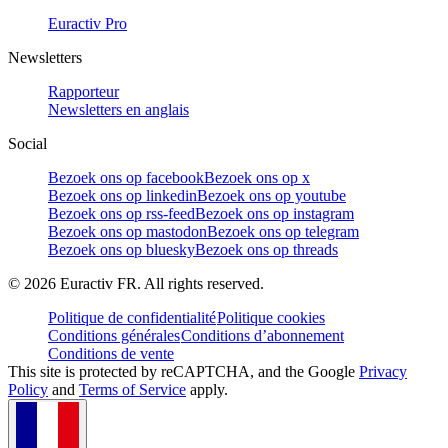
Euractiv Pro
Newsletters
Rapporteur
Newsletters en anglais
Social
Bezoek ons op facebook
Bezoek ons op x
Bezoek ons op linkedin
Bezoek ons op youtube
Bezoek ons op rss-feed
Bezoek ons op instagram
Bezoek ons op mastodon
Bezoek ons op telegram
Bezoek ons op bluesky
Bezoek ons op threads
©
2026
Euractiv FR. All rights reserved.
Politique de confidentialité
Politique cookies
Conditions générales
Conditions d’abonnement
Conditions de vente
This site is protected by reCAPTCHA, and the Google
Privacy
Policy
and
Terms of Service
apply.