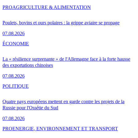
PRO
AGRICULTURE & ALIMENTATION
Poulets, bovins et ours polaires : la grippe aviaire se propage
07.08.2026
ÉCONOMIE
La « résilience surprenante » de l'Allemagne face à la forte hausse
des exportations chinoises
07.08.2026
POLITIQUE
Quatre pays européens mettent en garde contre les projets de la
Russie pour l'Ossétie du Sud
07.08.2026
PRO
ENERGIE, ENVIRONNEMENT ET TRANSPORT