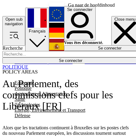
Ga naar de hoofdinhoud
Se connecter
Open sub
Close menu
English
navigation
Français
Deutsch
Vous êtes déconnecté.
Recherche
Se connecter
Español
Lumières éteintes
Se connecter
Rapporteur
Politique
Économie
Newsletters
Evénements
Em
POLITIQUE
POLICY AREAS
Au Parlement, des
Economie
Politique
commissions clefs pour les
Agriculture et Alimentation
Santé
Libéraux [FR]
Technologies
Energie, Environnement et Transport
Défense
Alors que les tractations continuent à Bruxelles sur les postes clefs
du nouveau Parlement européen, les discussions tournent surtout