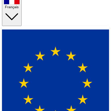
Français