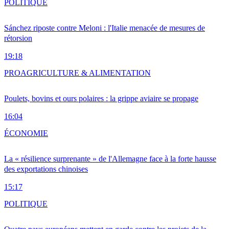
POLITIQUE
Sánchez riposte contre Meloni : l'Italie menacée de mesures de
rétorsion
19:18
PRO
AGRICULTURE & ALIMENTATION
Poulets, bovins et ours polaires : la grippe aviaire se propage
16:04
ÉCONOMIE
La « résilience surprenante » de l'Allemagne face à la forte hausse
des exportations chinoises
15:17
POLITIQUE