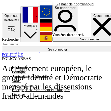
Ga naar de hoofdinhoud
Se connecter
Open sub
Close menu
English
navigation
Français
Deutsch
Vous êtes déconnecté.
Recherche
Se connecter
Español
Lumières éteintes
Se connecter
Rapporteur
Politique
Économie
Newsletters
Evénements
Em
POLITIQUE
POLICY AREAS
Au Parlement européen, le
Economie
Politique
groupe Identité et Démocratie
Agriculture et Alimentation
Santé
menacé par les dissensions
Technologies
Energie, Environnement et Transport
franco-allemandes
Défense