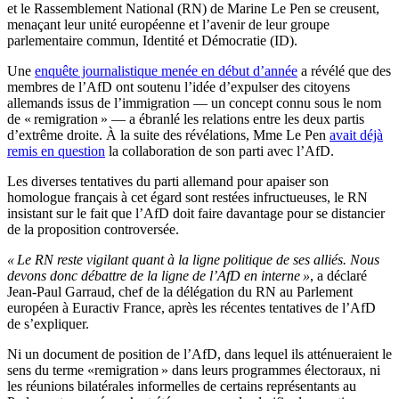
et le Rassemblement National (RN) de Marine Le Pen se creusent,
menaçant leur unité européenne et l’avenir de leur groupe
parlementaire commun, Identité et Démocratie (ID).
Une
enquête journalistique menée en début d’année
a révélé que des
membres de l’AfD ont soutenu l’idée d’expulser des citoyens
allemands issus de l’immigration — un concept connu sous le nom
de « remigration » — a ébranlé les relations entre les deux partis
d’extrême droite. À la suite des révélations, Mme Le Pen
avait déjà
remis en question
la collaboration de son parti avec l’AfD.
Les diverses tentatives du parti allemand pour apaiser son
homologue français à cet égard sont restées infructueuses, le RN
insistant sur le fait que l’AfD doit faire davantage pour se distancier
de la proposition controversée.
« Le RN reste vigilant quant à la ligne politique de ses alliés. Nous
devons donc débattre de la ligne de l’AfD en interne »
, a déclaré
Jean-Paul Garraud, chef de la délégation du RN au Parlement
européen à Euractiv France, après les récentes tentatives de l’AfD
de s’expliquer.
Ni un document de position de l’AfD, dans lequel ils atténueraient le
sens du terme «remigration » dans leurs programmes électoraux, ni
les réunions bilatérales informelles de certains représentants au