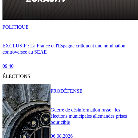
POLITIQUE
EXCLUSIF : La France et l'Espagne critiquent une nomination
controversée au SEAE
09:40
ÉLECTIONS
PRO
DÉFENSE
Guerre de désinformation russe : les
élections municipales allemandes prises
pour cible
06.08.2026