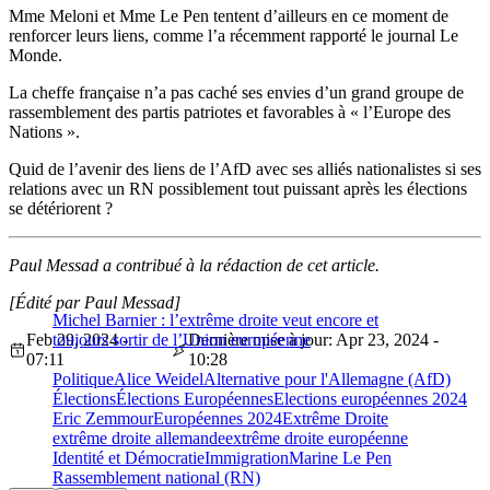
Mme Meloni et Mme Le Pen tentent d’ailleurs en ce moment de
renforcer leurs liens, comme l’a récemment rapporté le journal Le
Monde.
La cheffe française n’a pas caché ses envies d’un grand groupe de
rassemblement des partis patriotes et favorables à « l’Europe des
Nations ».
Quid de l’avenir des liens de l’AfD avec ses alliés nationalistes si ses
relations avec un RN possiblement tout puissant après les élections
se détériorent ?
Paul Messad a contribué à la rédaction de cet article.
[Édité par Paul Messad]
Michel Barnier : l’extrême droite veut encore et
Feb 29, 2024 -
toujours sortir de l’Union européenne
Dernière mise à jour: Apr 23, 2024 -
07:11
10:28
Politique
Alice Weidel
Alternative pour l'Allemagne (AfD)
Élections
Élections Européennes
Elections européennes 2024
Eric Zemmour
Européennes 2024
Extrême Droite
extrême droite allemande
extrême droite européenne
Identité et Démocratie
Immigration
Marine Le Pen
Rassemblement national (RN)