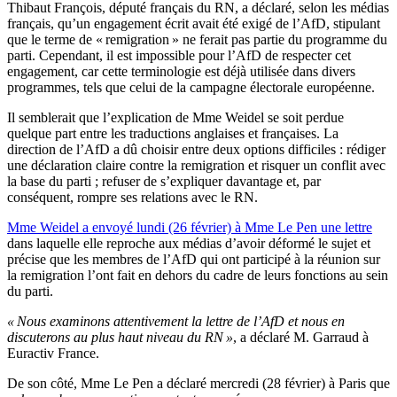
Thibaut François, député français du RN, a déclaré, selon les médias
français, qu’un engagement écrit avait été exigé de l’AfD, stipulant
que le terme de « remigration » ne ferait pas partie du programme du
parti. Cependant, il est impossible pour l’AfD de respecter cet
engagement, car cette terminologie est déjà utilisée dans divers
programmes, tels que celui de la campagne électorale européenne.
Il semblerait que l’explication de Mme Weidel se soit perdue
quelque part entre les traductions anglaises et françaises. La
direction de l’AfD a dû choisir entre deux options difficiles : rédiger
une déclaration claire contre la remigration et risquer un conflit avec
la base du parti ; refuser de s’expliquer davantage et, par
conséquent, rompre ses relations avec le RN.
Mme Weidel a envoyé lundi (26 février) à Mme Le Pen une lettre
dans laquelle elle reproche aux médias d’avoir déformé le sujet et
précise que les membres de l’AfD qui ont participé à la réunion sur
la remigration l’ont fait en dehors du cadre de leurs fonctions au sein
du parti.
« Nous examinons attentivement la lettre de l’AfD et nous en
discuterons au plus haut niveau du RN »
, a déclaré M. Garraud à
Euractiv France.
De son côté, Mme Le Pen a déclaré mercredi (28 février) à Paris que