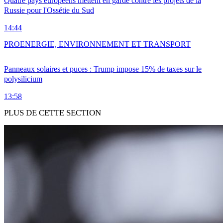
Quatre pays européens mettent en garde contre les projets de la
Russie pour l'Ossétie du Sud
14:44
PRO
ENERGIE, ENVIRONNEMENT ET TRANSPORT
Panneaux solaires et puces : Trump impose 15% de taxes sur le
polysilicium
13:58
PLUS DE CETTE SECTION