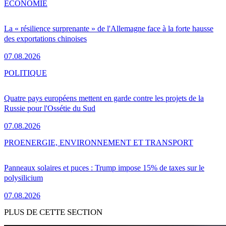
ÉCONOMIE
La « résilience surprenante » de l'Allemagne face à la forte hausse
des exportations chinoises
07.08.2026
POLITIQUE
Quatre pays européens mettent en garde contre les projets de la
Russie pour l'Ossétie du Sud
07.08.2026
PRO
ENERGIE, ENVIRONNEMENT ET TRANSPORT
Panneaux solaires et puces : Trump impose 15% de taxes sur le
polysilicium
07.08.2026
PLUS DE CETTE SECTION