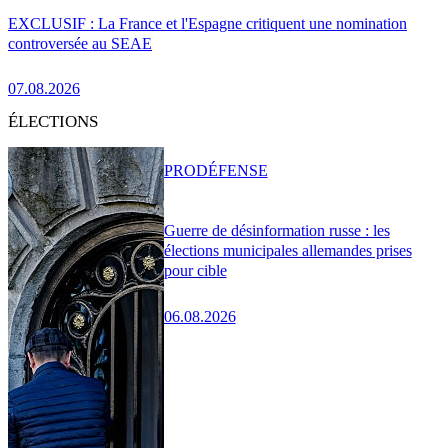
EXCLUSIF : La France et l'Espagne critiquent une nomination
controversée au SEAE
07.08.2026
ÉLECTIONS
PRO
DÉFENSE
Guerre de désinformation russe : les
élections municipales allemandes prises
pour cible
06.08.2026