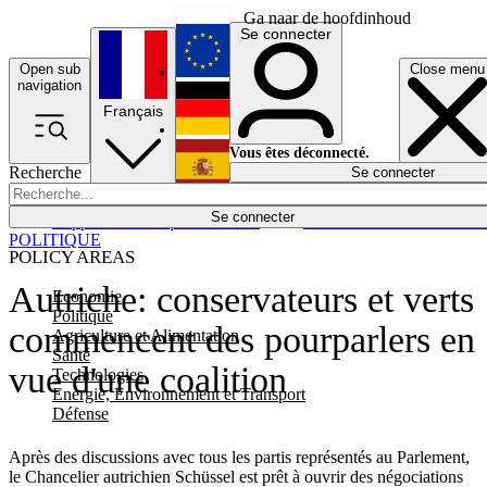
Ga naar de hoofdinhoud
Se connecter
Open sub
Close menu
English
navigation
Français
Deutsch
Vous êtes déconnecté.
Recherche
Se connecter
Español
Lumières éteintes
Se connecter
Rapporteur
Politique
Économie
Newsletters
Evénements
Em
POLITIQUE
POLICY AREAS
Autriche: conservateurs et verts
Economie
Politique
commencent des pourparlers en
Agriculture et Alimentation
Santé
vue d'une coalition
Technologies
Energie, Environnement et Transport
Défense
Après des discussions avec tous les partis représentés au Parlement,
le Chancelier autrichien Schüssel est prêt à ouvrir des négociations