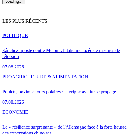
Loading...
LES PLUS RÉCENTS
POLITIQUE
Sánchez riposte contre Meloni : l'Italie menacée de mesures de
rétorsion
07.08.2026
PRO
AGRICULTURE & ALIMENTATION
Poulets, bovins et ours polaires : la grippe aviaire se propage
07.08.2026
ÉCONOMIE
La « résilience surprenante » de l'Allemagne face à la forte hausse
des exportations chinoises