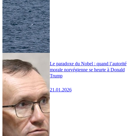
Le paradoxe du Nobel : quand l’autorité
morale norvégienne se heurte à Donald
Trump
21.01.2026