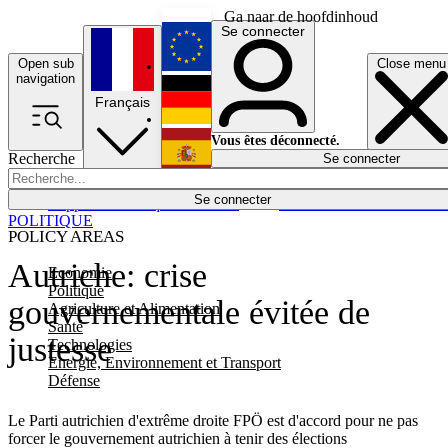
Ga naar de hoofdinhoud
Se connecter
Open sub
Close menu
English
navigation
Français
Deutsch
Vous êtes déconnecté.
Recherche
Se connecter
Español
Lumières éteintes
Se connecter
Rapporteur
Politique
Économie
Newsletters
Evénements
Em
POLITIQUE
POLICY AREAS
Autriche: crise
Economie
Politique
gouvernementale évitée de
Agriculture et Alimentation
Santé
justesse
Technologies
Energie, Environnement et Transport
Défense
Le Parti autrichien d'extrême droite FPÖ est d'accord pour ne pas
forcer le gouvernement autrichien à tenir des élections