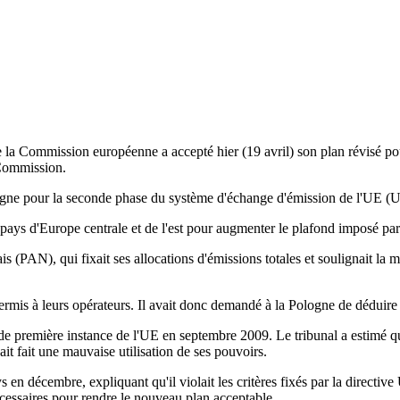
 la Commission européenne a accepté hier (19 avril) son plan révisé po
 Commission.
logne pour la seconde phase du système d'échange d'émission de l'UE (U
ays d'Europe centrale et de l'est pour augmenter le plafond imposé par 
is (PAN), qui fixait ses allocations d'émissions totales et soulignait la 
permis à leurs opérateurs. Il avait donc demandé à la Pologne de déduire
de première instance de l'UE en septembre 2009. Le tribunal a estimé qu
ait fait une mauvaise utilisation de ses pouvoirs.
 en décembre, expliquant qu'il violait les critères fixés par la directi
nécessaires pour rendre le nouveau plan acceptable.