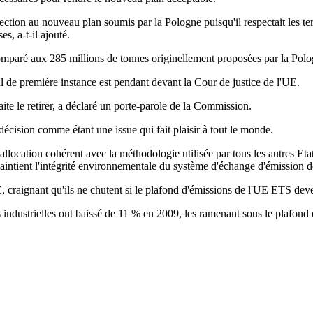
ction au nouveau plan soumis par la Pologne puisqu'il respectait les ter
s, a-t-il ajouté.
comparé aux 285 millions de tonnes originellement proposées par la Polo
 de première instance est pendant devant la Cour de justice de l'UE.
ite le retirer, a déclaré un porte-parole de la Commission.
écision comme étant une issue qui fait plaisir à tout le monde.
allocation cohérent avec la méthodologie utilisée par tous les autres E
aintient l'intégrité environnementale du système d'échange d'émission de 
E, craignant qu'ils ne chutent si le plafond d'émissions de l'UE ETS deve
 industrielles ont baissé de 11 % en 2009, les ramenant sous le plafond