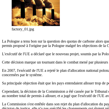
factory_01.jpg
La Pologne a tenu bon sur la question des quotas de carbone alors que
permis proposé à l'origine par la Pologne malgré les objections de la
L'exécutif de l'UE a déclaré que le nouveau projet, soumis par la Po
Cette décision marque un tournant dans le combat mené par plusieurs p
En 2007, l'exécutif de l'UE a rejeté le plan d'allocation national polona
concernées par le système.
Sa principale objection était que les pays entendaient allouer trop de 
Cependant, la décision de la Commission a été cassée par le Tribunal 
au nombre total de permis à allouer, et a jugé que l'exécutif de l'UE av
La Commission s'est entêtée dans son rejet du plan d'allocation du pays
décision de justice, elle n'a pas spécifié les changements qui étaient 