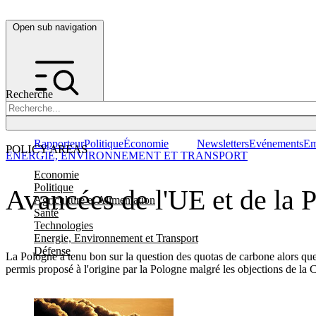
Open sub navigation
Recherche
Rapporteur
Politique
Économie
Newsletters
Evénements
Em
POLICY AREAS
ENERGIE, ENVIRONNEMENT ET TRANSPORT
Economie
Politique
Avancées de l'UE et de la P
Agriculture et Alimentation
Santé
Technologies
Energie, Environnement et Transport
Défense
La Pologne a tenu bon sur la question des quotas de carbone alors que
permis proposé à l'origine par la Pologne malgré les objections de la