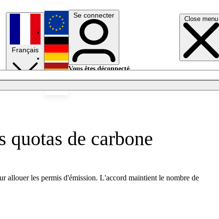
Se connecter
Close menu
English
Français
Deutsch
Vous êtes déconnecté.
Se connecter
Español
Lumières éteintes
es quotas de carbone
ur allouer les permis d'émission. L'accord maintient le nombre de