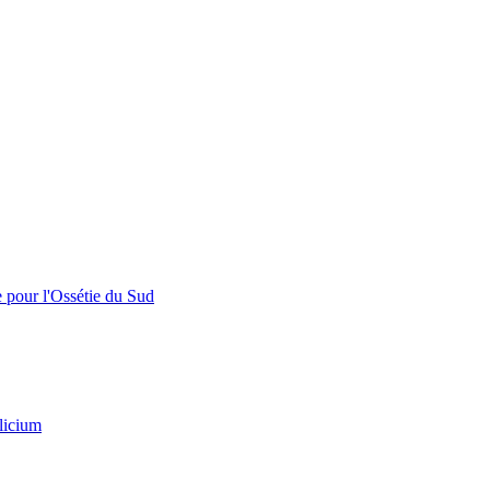
e pour l'Ossétie du Sud
licium