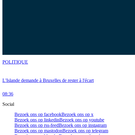
POLITIQUE
L'Islande demande à Bruxelles de rester à l'écart
08:36
Social
Bezoek ons op facebook
Bezoek ons op x
Bezoek ons op linkedin
Bezoek ons op youtube
Bezoek ons op rss-feed
Bezoek ons op instagram
Bezoek ons op mastodon
Bezoek ons op telegram