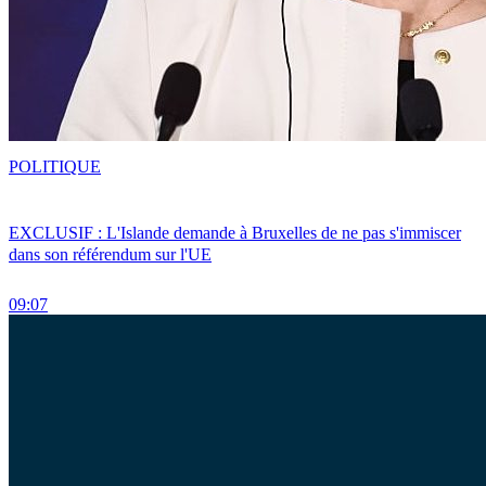
POLITIQUE
EXCLUSIF : L'Islande demande à Bruxelles de ne pas s'immiscer
dans son référendum sur l'UE
09:07