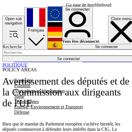
Ga naar de hoofdinhoud
Se connecter
Open sub
Close menu
English
navigation
Français
Deutsch
Vous êtes déconnecté.
Recherche
Se connecter
Español
Lumières éteintes
Se connecter
Rapporteur
Politique
Économie
Newsletters
Evénements
Em
POLITIQUE
POLICY AREAS
Avertissement des députés et de
Economie
Politique
la Commission aux dirigeants
Agriculture et Alimentation
Santé
de l'UE
Technologies
Energie, Environnement et Transport
Défense
Bien que le mandat du Parlement européen s'achève bientôt, les
députés continueront à défendre leurs intérêts dans la CIG. Le