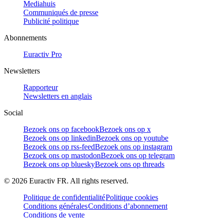
Mediahuis
Communiqués de presse
Publicité politique
Abonnements
Euractiv Pro
Newsletters
Rapporteur
Newsletters en anglais
Social
Bezoek ons op facebook
Bezoek ons op x
Bezoek ons op linkedin
Bezoek ons op youtube
Bezoek ons op rss-feed
Bezoek ons op instagram
Bezoek ons op mastodon
Bezoek ons op telegram
Bezoek ons op bluesky
Bezoek ons op threads
©
2026
Euractiv FR. All rights reserved.
Politique de confidentialité
Politique cookies
Conditions générales
Conditions d’abonnement
Conditions de vente