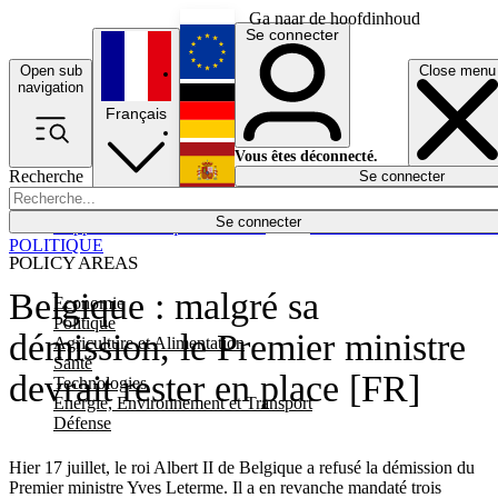
Ga naar de hoofdinhoud
Se connecter
Open sub
Close menu
English
navigation
Français
Deutsch
Vous êtes déconnecté.
Recherche
Se connecter
Español
Lumières éteintes
Se connecter
Rapporteur
Politique
Économie
Newsletters
Evénements
Em
POLITIQUE
POLICY AREAS
Belgique : malgré sa
Economie
Politique
démission, le Premier ministre
Agriculture et Alimentation
Santé
devrait rester en place [FR]
Technologies
Energie, Environnement et Transport
Défense
Hier 17 juillet, le roi Albert II de Belgique a refusé la démission du
Premier ministre Yves Leterme. Il a en revanche mandaté trois