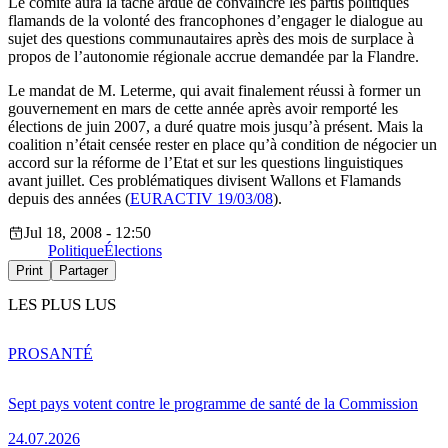
Le comité aura la tâche ardue de convaincre les partis politiques
flamands de la volonté des francophones d’engager le dialogue au
sujet des questions communautaires après des mois de surplace à
propos de l’autonomie régionale accrue demandée par la Flandre.
Le mandat de M. Leterme, qui avait finalement réussi à former un
gouvernement en mars de cette année après avoir remporté les
élections de juin 2007, a duré quatre mois jusqu’à présent. Mais la
coalition n’était censée rester en place qu’à condition de négocier un
accord sur la réforme de l’Etat et sur les questions linguistiques
avant juillet. Ces problématiques divisent Wallons et Flamands
depuis des années (
EURACTIV 19/03/08
).
Jul 18, 2008 - 12:50
Politique
Élections
Print
Partager
LES PLUS LUS
PRO
SANTÉ
Sept pays votent contre le programme de santé de la Commission
24.07.2026