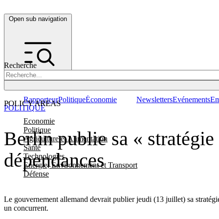
Open sub navigation
Recherche
Rapporteur
Politique
Économie
Newsletters
Evénements
Em
POLICY AREAS
POLITIQUE
Economie
Politique
Berlin publie sa « stratégie
Agriculture et Alimentation
Santé
dépendances
Technologies
Energie, Environnement et Transport
Défense
Le gouvernement allemand devrait publier jeudi (13 juillet) sa stratégi
un concurrent.