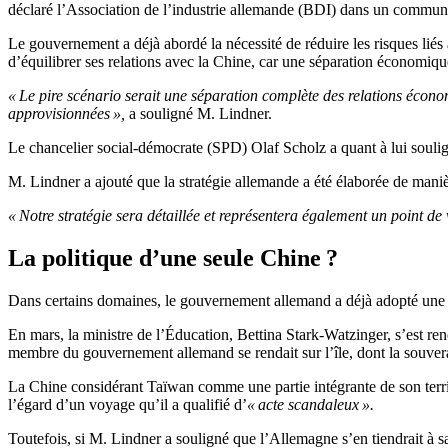
déclaré l’Association de l’industrie allemande (BDI) dans un commun
Le gouvernement a déjà abordé la nécessité de réduire les risques liés à
d’équilibrer ses relations avec la Chine, car une séparation économiq
« Le pire scénario serait une séparation complète des relations écono
approvisionnées »,
a souligné M. Lindner.
Le chancelier social-démocrate (SPD) Olaf Scholz a quant à lui soulig
M. Lindner a ajouté que la stratégie allemande a été élaborée de maniè
« Notre stratégie sera détaillée et représentera également un point d
La politique d’une seule Chine ?
Dans certains domaines, le gouvernement allemand a déjà adopté une a
En mars, la ministre de l’Éducation, Bettina Stark-Watzinger, s’est re
membre du gouvernement allemand se rendait sur l’île, dont la souvera
La Chine considérant Taïwan comme une partie intégrante de son territ
l’égard d’un voyage qu’il a qualifié d’
« acte scandaleux ».
Toutefois, si M. Lindner a souligné que l’Allemagne s’en tiendrait à s