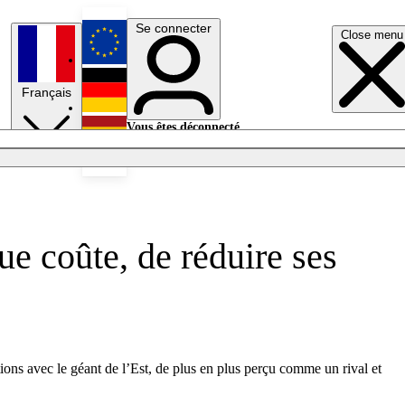
Se connecter
Close menu
English
Français
Deutsch
Vous êtes déconnecté.
Se connecter
Español
Lumières éteintes
ue coûte, de réduire ses
tions avec le géant de l’Est, de plus en plus perçu comme un rival et