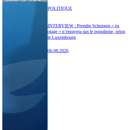
POLITIQUE
INTERVIEW : Prendre Schengen « en
otage » n’enrayera pas le populisme, selon
le Luxembourg
06.08.2026