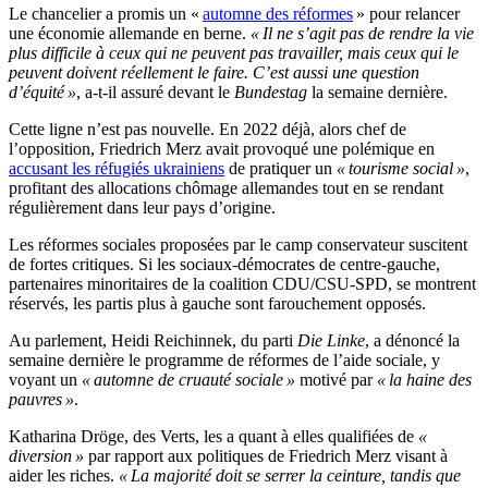
Le chancelier a promis un «
automne des réformes
» pour relancer
une économie allemande en berne.
« Il ne s’agit pas de rendre la vie
plus difficile à ceux qui ne peuvent pas travailler, mais ceux qui le
peuvent doivent réellement le faire. C’est aussi une question
d’équité »
, a-t-il assuré devant le
Bundestag
la semaine dernière.
Cette ligne n’est pas nouvelle. En 2022 déjà, alors chef de
l’opposition, Friedrich Merz avait provoqué une polémique en
accusant les réfugiés ukrainiens
de pratiquer un
« tourisme social »
,
profitant des allocations chômage allemandes tout en se rendant
régulièrement dans leur pays d’origine.
Les réformes sociales proposées par le camp conservateur suscitent
de fortes critiques. Si les sociaux-démocrates de centre-gauche,
partenaires minoritaires de la coalition CDU/CSU-SPD, se montrent
réservés, les partis plus à gauche sont farouchement opposés.
Au parlement, Heidi Reichinnek, du parti
Die Linke
, a dénoncé la
semaine dernière le programme de réformes de l’aide sociale, y
voyant un
« automne de cruauté sociale »
motivé par
« la haine des
pauvres »
.
Katharina Dröge, des Verts, les a quant à elles qualifiées de
«
diversion »
par rapport aux politiques de Friedrich Merz visant à
aider les riches.
« La majorité doit se serrer la ceinture, tandis que