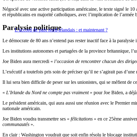
Négocié avec une active participation américaine, le texte signé le 10 
et républicains en majorité catholiques, avec l’implication de l’armée 
Paralysie politique
L’accord de paix nord-irlandais : et maintenant ?
Le démocrate de 80 ans n’entend pas rester inactif face à la paralysie in
Les institutions autonomes et partagées de la province britannique, l’u
Joe Biden aura mercredi «
l’occasion de rencontrer chacun des dirige
L’exécutif a toutefois pris soin de préciser qu’il ne s’agirait pas d’un
Il lui sera bien difficile de peser sur les unionistes, qui se méfient de c
«
L’Irlande du Nord ne compte pas vraiment
» pour Joe Biden, a déjà
Le président américain, qui aura aussi une réunion avec le Premier mi
nationale américain.
Joe Biden voudra transmettre ses «
félicitations
» en ce 25ème annivers
communautés
».
En clair : Washington voudrait que soit enfin résolu le blocage institut