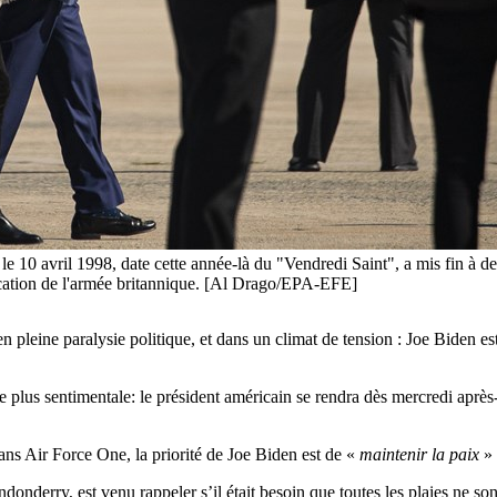
le 10 avril 1998, date cette année-là du "Vendredi Saint", a mis fin à de
plication de l'armée britannique. [Al Drago/EPA-EFE]
en pleine paralysie politique, et dans un climat de tension : Joe Biden e
e plus sentimentale: le président américain se rendra dès mercredi après-
dans Air Force One, la priorité de Joe Biden est de «
maintenir la paix
» 
ndonderry, est venu rappeler s’il était besoin que toutes les plaies ne so