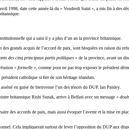
avril 1998, date cette année-là du « Vendredi Saint », a mis fin à des déc
britannique.
stitutionnelle qui a saisi il y a plus d’un an la province britannique.
n des grands acquis de l’accord de paix, sont bloquées en raison du refus
ants des cinq principaux partis politiques
» de la province, avant un dis
e réunion «
formelle
», comme pour ne pas trop exposer le président dém
e président catholique si fier de son héritage irlandais.
 asséné en guise de bienvenue l’un des ténors du DUP, Ian Paisley.
nistre britannique Rishi Sunak, arrive à Belfast avec un message «
doub
aire des accords de paix, mais aussi évoquer l’avenir et la mise en pla
ionnel. Cela impliquerait surtout de lever l’opposition du DUP aux disposi