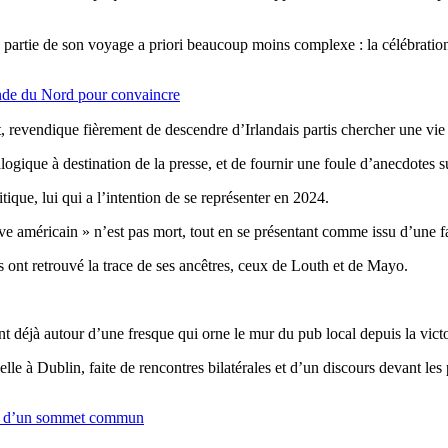
partie de son voyage a priori beaucoup moins complexe : la célébration 
ande du Nord pour convaincre
nt, revendique fièrement de descendre d’Irlandais partis chercher une vi
gique à destination de la presse, et de fournir une foule d’anecdotes su
tique, lui qui a l’intention de se représenter en 2024.
êve américain » n’est pas mort, tout en se présentant comme issu d’une fa
s ont retrouvé la trace de ses ancêtres, ceux de Louth et de Mayo.
nt déjà autour d’une fresque qui orne le mur du pub local depuis la victo
elle à Dublin, faite de rencontres bilatérales et d’un discours devant les
ors d’un sommet commun