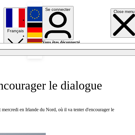
Se connecter
Close menu
English
Français
Deutsch
Vous êtes déconnecté.
Se connecter
Español
Lumières éteintes
ncourager le dialogue
st mercredi en Irlande du Nord, où il va tenter d'encourager le