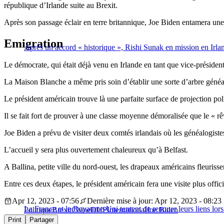
république d’Irlande suite au Brexit.
Après son passage éclair en terre britannique, Joe Biden entamera une 
Emigration
Après un accord « historique », Rishi Sunak en mission en Irl
Le démocrate, qui était déjà venu en Irlande en tant que vice-préside
La Maison Blanche a même pris soin d’établir une sorte d’arbre généalo
Le président américain trouve là une parfaite surface de projection poli
Il se fait fort de prouver à une classe moyenne démoralisée que le « r
Joe Biden a prévu de visiter deux comtés irlandais où les généalogiste
L’accueil y sera plus ouvertement chaleureux qu’à Belfast.
A Ballina, petite ville du nord-ouest, les drapeaux américains fleurisse
Entre ces deux étapes, le président américain fera une visite plus offici
Apr 12, 2023 - 07:56
Dernière mise à jour: Apr 12, 2023 - 08:23
La France et le Royaume-Uni tentent de renouer leurs liens l
Politique
Brexit
Chine
DUP
International
Joe Biden
Print
Partager