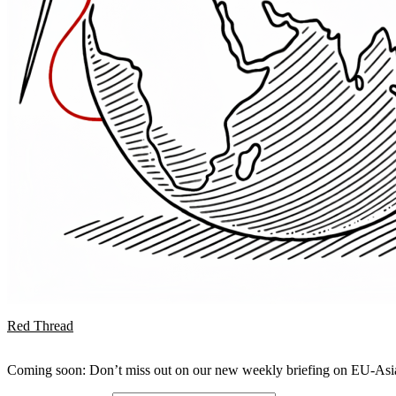
Red Thread
Coming soon: Don’t miss out on our new weekly briefing on EU-Asia 