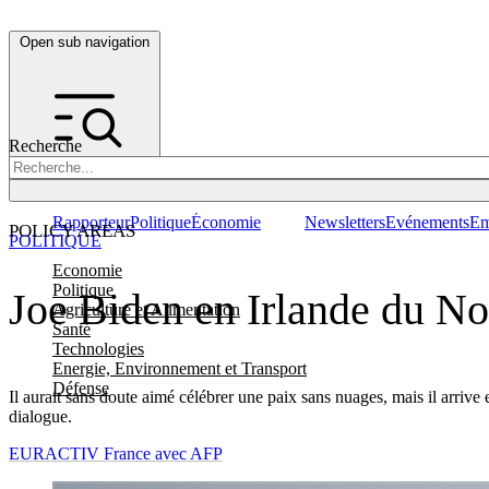
Open sub navigation
Recherche
Rapporteur
Politique
Économie
Newsletters
Evénements
Em
POLICY AREAS
POLITIQUE
Economie
Politique
Joe Biden en Irlande du Nor
Agriculture et Alimentation
Santé
Technologies
Energie, Environnement et Transport
Défense
Il aurait sans doute aimé célébrer une paix sans nuages, mais il arrive 
dialogue.
EURACTIV France avec AFP