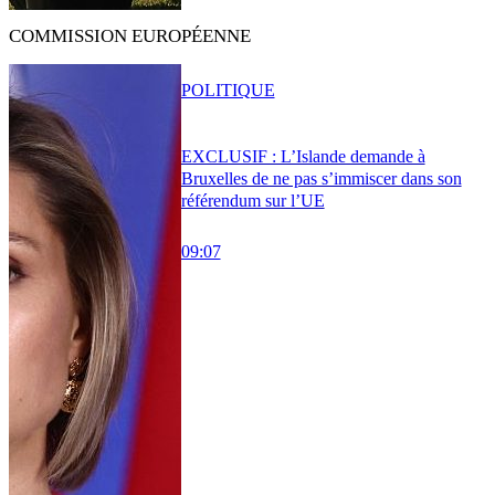
COMMISSION EUROPÉENNE
POLITIQUE
EXCLUSIF : L’Islande demande à
Bruxelles de ne pas s’immiscer dans son
référendum sur l’UE
09:07