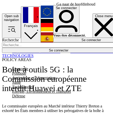
Ga naar de hoofdinhoud
Se connecter
Open sub
Close menu
English
navigation
Français
Deutsch
Vous êtes déconnecté.
Recherche
Se connecter
Español
Lumières éteintes
Se connecter
Rapporteur
Politique
Économie
Newsletters
Evénements
Em
TECHNOLOGIES
POLICY AREAS
Boite à outils 5G : la
Economie
Politique
Commission européenne
Agriculture et Alimentation
Santé
interdit Huawei et ZTE
Technologies
Energie, Environnement et Transport
Défense
Le commissaire européen au Marché intérieur Thierry Breton a
exhorté les États membres à utiliser les prérogatives de la boîte à