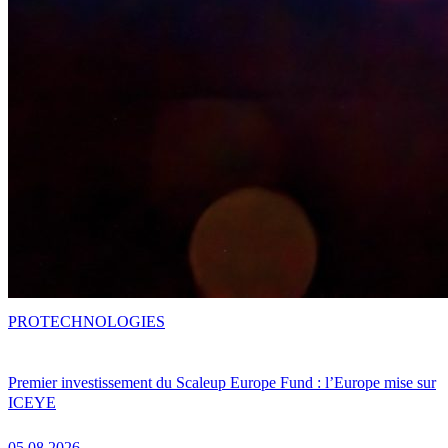
PRO
TECHNOLOGIES
Premier investissement du Scaleup Europe Fund : l’Europe mise sur
ICEYE
05.08.2026