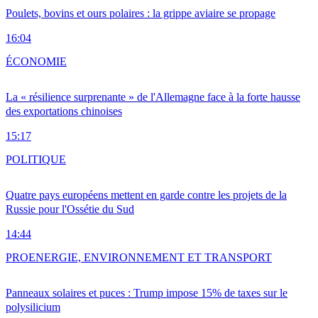
Poulets, bovins et ours polaires : la grippe aviaire se propage
16:04
ÉCONOMIE
La « résilience surprenante » de l'Allemagne face à la forte hausse
des exportations chinoises
15:17
POLITIQUE
Quatre pays européens mettent en garde contre les projets de la
Russie pour l'Ossétie du Sud
14:44
PRO
ENERGIE, ENVIRONNEMENT ET TRANSPORT
Panneaux solaires et puces : Trump impose 15% de taxes sur le
polysilicium