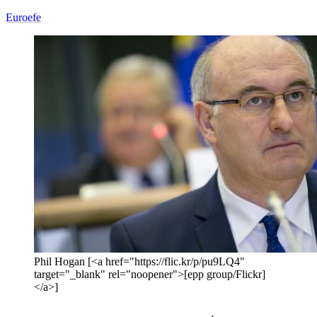
Euroefe
Phil Hogan [<a href="https://flic.kr/p/pu9LQ4"
target="_blank" rel="noopener">[epp group/Flickr]
</a>]