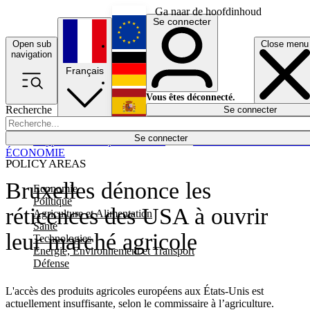
Ga naar de hoofdinhoud
Se connecter
Open sub
Close menu
English
navigation
Français
Deutsch
Vous êtes déconnecté.
Recherche
Se connecter
Español
Lumières éteintes
Se connecter
Rapporteur
Politique
Économie
Newsletters
Evénements
Em
ÉCONOMIE
POLICY AREAS
Bruxelles dénonce les
Economie
Politique
réticences des USA à ouvrir
Agriculture et Alimentation
Santé
leur marché agricole
Technologies
Energie, Environnement et Transport
Défense
L'accès des produits agricoles européens aux États-Unis est
actuellement insuffisante, selon le commissaire à l’agriculture.