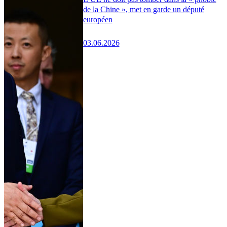
de la Chine », met en garde un député
européen
03.06.2026