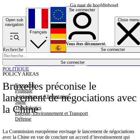
Ga naar de hoofdinhoud
Se connecter
Open sub
Close menu
English
navigation
Français
Deutsch
Vous êtes déconnecté.
Recherche
Se connecter
Español
Lumières éteintes
Se connecter
Rapporteur
Politique
Économie
Newsletters
Evénements
Em
POLITIQUE
POLICY AREAS
Bruxelles préconise le
Economie
Politique
lancement de négociations avec
Agriculture et Alimentation
Santé
la Chine
Technologies
Energie, Environnement et Transport
Défense
La Commission européenne envisage le lancement de négociations
avec la Chine en vue de conclure un accord d’investissement qui