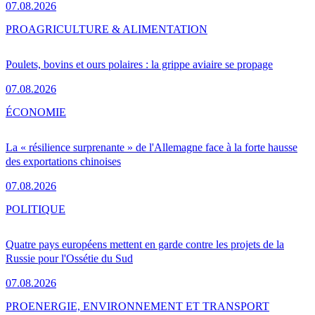
07.08.2026
PRO
AGRICULTURE & ALIMENTATION
Poulets, bovins et ours polaires : la grippe aviaire se propage
07.08.2026
ÉCONOMIE
La « résilience surprenante » de l'Allemagne face à la forte hausse
des exportations chinoises
07.08.2026
POLITIQUE
Quatre pays européens mettent en garde contre les projets de la
Russie pour l'Ossétie du Sud
07.08.2026
PRO
ENERGIE, ENVIRONNEMENT ET TRANSPORT