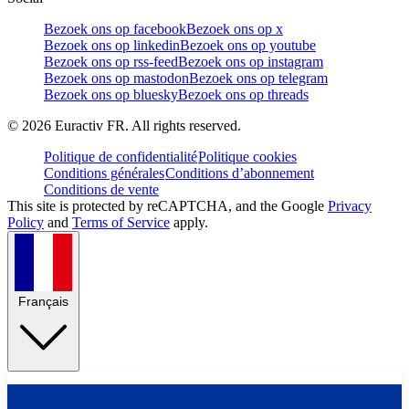
Bezoek ons op facebook
Bezoek ons op x
Bezoek ons op linkedin
Bezoek ons op youtube
Bezoek ons op rss-feed
Bezoek ons op instagram
Bezoek ons op mastodon
Bezoek ons op telegram
Bezoek ons op bluesky
Bezoek ons op threads
©
2026
Euractiv FR. All rights reserved.
Politique de confidentialité
Politique cookies
Conditions générales
Conditions d’abonnement
Conditions de vente
This site is protected by reCAPTCHA, and the Google
Privacy
Policy
and
Terms of Service
apply.
Français