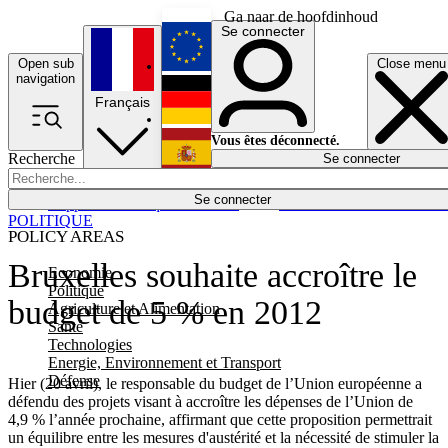
Ga naar de hoofdinhoud
Se connecter
Open sub
Close menu
English
navigation
Français
Deutsch
Vous êtes déconnecté.
Recherche
Se connecter
Español
Lumières éteintes
Se connecter
Rapporteur
Politique
Économie
Newsletters
Evénements
Em
POLITIQUE
POLICY AREAS
Bruxelles souhaite accroître le
Economie
Politique
budget de 5 % en 2012
Agriculture et Alimentation
Santé
Technologies
Energie, Environnement et Transport
Défense
Hier (20 avril), le responsable du budget de l’Union européenne a
défendu des projets visant à accroître les dépenses de l’Union de
4,9 % l’année prochaine, affirmant que cette proposition permettrait
un équilibre entre les mesures d'austérité et la nécessité de stimuler la