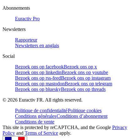
Abonnements
Euractiv Pro
Newsletters
Rapporteur
Newsletters en anglais
Social
Bezoek ons op facebook
Bezoek ons op x
Bezoek ons op linkedin
Bezoek ons op youtube
Bezoek ons op rss-feed
Bezoek ons op instagram
Bezoek ons op mastodon
Bezoek ons op telegram
Bezoek ons op bluesky
Bezoek ons op threads
©
2026
Euractiv FR. All rights reserved.
Politique de confidentialité
Politique cookies
Conditions générales
Conditions d’abonnement
Conditions de vente
This site is protected by reCAPTCHA, and the Google
Privacy
Policy
and
Terms of Service
apply.