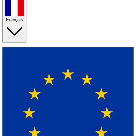
Français