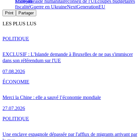
Mureșan
Économie
aide humanitaire
conseil de l'UE
coupes budgétaires
fiscalité
Guerre en Ukraine
NextGenerationEU
Print
Partager
LES PLUS LUS
POLITIQUE
EXCLUSIF : L'Islande demande à Bruxelles de ne pas s'immiscer
dans son référendum sur l'UE
07.08.2026
ÉCONOMIE
Merci la Chine : elle a sauvé l’économie mondiale
27.07.2026
POLITIQUE
Une enclave espagnole dépassée par l'afflux de migrants arrivant par