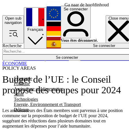
Ga naar de hoofdinhoud
Se connecter
Open sub
Close menu
English
navigation
Français
Deutsch
Vous êtes déconnecté.
Recherche
Se connecter
Español
Lumières éteintes
Se connecter
Rapporteur
Politique
Économie
Newsletters
Evénements
Em
ÉCONOMIE
POLICY AREAS
Budget de l’UE : le Conseil
Economie
Politique
propose des coupes pour 2024
Agriculture et Alimentation
Santé
Technologies
Energie, Environnement et Transport
Défense
Les ambassadeurs des États membres sont parvenus à une position
commune sur la proposition de budget de l’UE pour 2024,
suggérant des réductions dans plusieurs domaines tout en
augmentant les dépenses pour l’aide humanitaire.