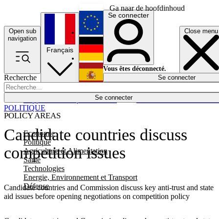
Ga naar de hoofdinhoud
Se connecter
Open sub
Close menu
English
navigation
Français
Deutsch
Vous êtes déconnecté.
Recherche
Se connecter
Español
Lumières éteintes
Se connecter
Rapporteur
Politique
Économie
Newsletters
Evénements
Em
POLITIQUE
POLICY AREAS
Candidate countries discuss
Economie
Politique
competition issues
Agriculture et Alimentation
Santé
Technologies
Energie, Environnement et Transport
Défense
Candidate countries and Commission discuss key anti-trust and state
aid issues before opening negotiations on competition policy