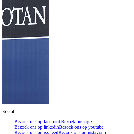
Social
Bezoek ons op facebook
Bezoek ons op x
Bezoek ons op linkedin
Bezoek ons op youtube
Bezoek ons op rss-feed
Bezoek ons op instagram